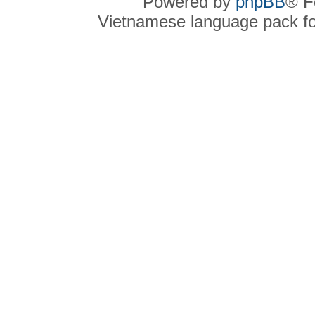
Powered by
phpBB
® F
Vietnamese language pack f