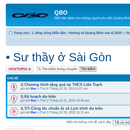
QBO
Diễn đàn dành cho những người yêu mến Quảng Bìn
Trang chủ
‹
1. Nhịp sống Diễn đàn
‹
Hướng về Quảng Bình sau lũ 2010
‹
• S
• Sư thầy ở Sài Gòn
Tạo chủ đề mới
CHỦ ĐỀ
Chương trình tặng quà tại THCS Liên Trạch
gửi bởi
Rec
» Thứ 6 Tháng 10 29, 2010 6:07 pm
Kế hoạch dự kiến
gửi bởi
Rec
» Thứ 2 Tháng 10 11, 2010 10:46 pm
ST::Công tác chuẩn bị và Lịch trình dự kiến
gửi bởi
Rec
» Thứ 3 Tháng 10 26, 2010 11:11 am
Hiển thị những chủ đề cách đây: