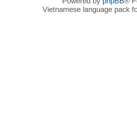
Powered by
phpBB
® F
Vietnamese language pack f