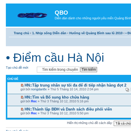
QBO
Diễn đàn dành cho những người yêu mến Quảng Bìn
Trang chủ
‹
1. Nhịp sống Diễn đàn
‹
Hướng về Quảng Bình sau lũ 2010
‹
• Đ
• Điểm cầu Hà Nội
Tạo chủ đề mới
CHỦ ĐỀ
HN::Tập trung nhân sự tối đa để đi tiếp nhận hàng đợt 2
gửi bởi
nongdan8x
» Thứ 5 Tháng 10 14, 2010 2:04 pm
HN::Tìm và Bổ sung kho chứa hàng
gửi bởi
Rec
» Thứ 3 Tháng 10 12, 2010 5:16 pm
HN::Thành lập BĐH và Danh sách điều phối viên
gửi bởi
Rec
» Thứ 3 Tháng 10 12, 2010 5:50 pm
Hiển thị những chủ đề cách đây: