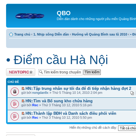
QBO
Diễn đàn dành cho những người yêu mến Quảng Bìn
Trang chủ
‹
1. Nhịp sống Diễn đàn
‹
Hướng về Quảng Bình sau lũ 2010
‹
• Đ
• Điểm cầu Hà Nội
Tạo chủ đề mới
CHỦ ĐỀ
HN::Tập trung nhân sự tối đa để đi tiếp nhận hàng đợt 2
gửi bởi
nongdan8x
» Thứ 5 Tháng 10 14, 2010 2:04 pm
HN::Tìm và Bổ sung kho chứa hàng
gửi bởi
Rec
» Thứ 3 Tháng 10 12, 2010 5:16 pm
HN::Thành lập BĐH và Danh sách điều phối viên
gửi bởi
Rec
» Thứ 3 Tháng 10 12, 2010 5:50 pm
Hiển thị những chủ đề cách đây: