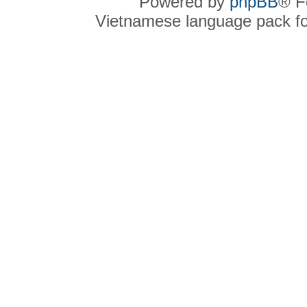
Powered by
phpBB
® F
Vietnamese language pack f