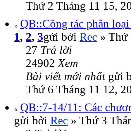
Thứ 2 Tháng 11 15, 2
QB::Công tác phân loại
1
,
2
,
3
gửi bởi
Rec
» Thứ 
27
Trả lời
24902
Xem
Bài viết mới nhất
gửi 
Thứ 6 Tháng 11 12, 2
QB::7-14/11: Các chương
gửi bởi
Rec
» Thứ 3 Thán