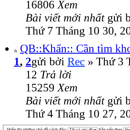
16806
Xem
Bài viết mới nhất
gửi 
Thứ 7 Tháng 10 30, 2
QB::Khẩn:: Cần tìm kho
1
,
2
gửi bởi
Rec
» Thứ 3 
12
Trả lời
15259
Xem
Bài viết mới nhất
gửi 
Thứ 4 Tháng 10 27, 2
Hiển thị những chủ đề cách đây:
Sắp xếp theo