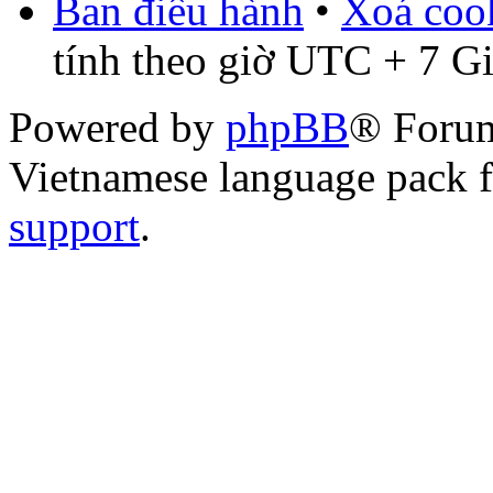
Ban điều hành
•
Xoá cook
tính theo giờ UTC + 7 G
Powered by
phpBB
® Foru
Vietnamese language pack 
support
.