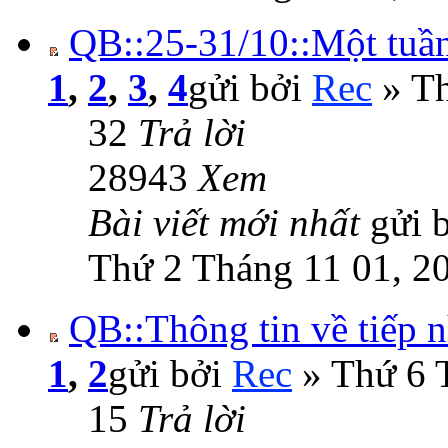
QB::25-31/10::Một tuần
1
,
2
,
3
,
4
gửi bởi
Rec
» Th
32
Trả lời
28943
Xem
Bài viết mới nhất
gửi 
Thứ 2 Tháng 11 01, 2
QB::Thông tin về tiếp 
1
,
2
gửi bởi
Rec
» Thứ 6 
15
Trả lời