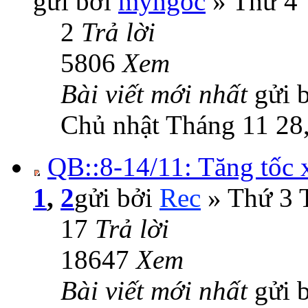
gửi bởi
myngoc
» Thứ 4 
2
Trả lời
5806
Xem
Bài viết mới nhất
gửi 
Chủ nhật Tháng 11 28
QB::8-14/11: Tăng tốc 
1
,
2
gửi bởi
Rec
» Thứ 3 
17
Trả lời
18647
Xem
Bài viết mới nhất
gửi 