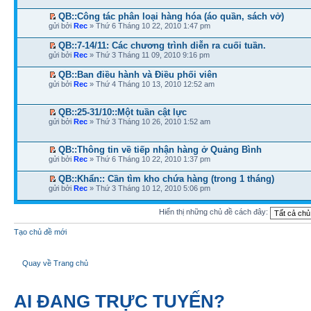
QB::Công tác phân loại hàng hóa (áo quần, sách vở)
gửi bởi
Rec
» Thứ 6 Tháng 10 22, 2010 1:47 pm
QB::7-14/11: Các chương trình diễn ra cuối tuần.
gửi bởi
Rec
» Thứ 3 Tháng 11 09, 2010 9:16 pm
QB::Ban điều hành và Điều phối viên
gửi bởi
Rec
» Thứ 4 Tháng 10 13, 2010 12:52 am
QB::25-31/10::Một tuần cật lực
gửi bởi
Rec
» Thứ 3 Tháng 10 26, 2010 1:52 am
QB::Thông tin về tiếp nhận hàng ở Quảng Bình
gửi bởi
Rec
» Thứ 6 Tháng 10 22, 2010 1:37 pm
QB::Khẩn:: Cần tìm kho chứa hàng (trong 1 tháng)
gửi bởi
Rec
» Thứ 3 Tháng 10 12, 2010 5:06 pm
Hiển thị những chủ đề cách đây:
Tạo chủ đề mới
Quay về Trang chủ
AI ĐANG TRỰC TUYẾN?