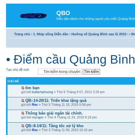
QBO
Diễn đàn dành cho những người yêu mến Quảng Bìn
Trang chủ
‹
1. Nhịp sống Diễn đàn
‹
Hướng về Quảng Bình sau lũ 2010
‹
• Đ
• Điểm cầu Quảng Bìn
Tạo chủ đề mới
CHỦ ĐỀ
tìm bạn
gửi bởi
buibichphuong
» Thứ 6 Tháng 9 07, 2012 3:29 pm
QB::14-20/11: Triển khai tặng quà
gửi bởi
Rec
» Thứ 5 Tháng 11 18, 2010 5:58 pm
Thông báo giải ngân tài chính.
gửi bởi
myngoc
» Thứ 4 Tháng 11 24, 2010 6:18 pm
QB::8-14/11: Tăng tốc xử lý kho
gửi bởi
Rec
» Thứ 3 Tháng 11 09, 2010 10:16 am