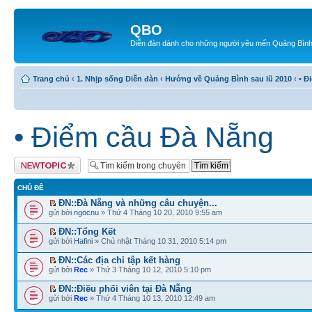
QBO
Diễn đàn dành cho những người yêu mến Quảng Bìn
Trang chủ
‹
1. Nhịp sống Diễn đàn
‹
Hướng về Quảng Bình sau lũ 2010
‹
• Đ
• Điểm cầu Đà Nẵng
Tạo chủ đề mới
CHỦ ĐỀ
ĐN::Đà Nẵng và những câu chuyện...
gửi bởi
ngocnu
» Thứ 4 Tháng 10 20, 2010 9:55 am
ĐN::Tổng Kết
gửi bởi
Hafini
» Chủ nhật Tháng 10 31, 2010 5:14 pm
ĐN::Các địa chỉ tập kết hàng
gửi bởi
Rec
» Thứ 3 Tháng 10 12, 2010 5:10 pm
ĐN::Điều phối viên tại Đà Nẵng
gửi bởi
Rec
» Thứ 4 Tháng 10 13, 2010 12:49 am