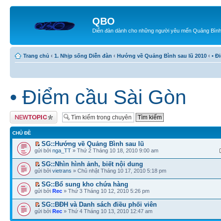
QBO
Diễn đàn dành cho những người yêu mến Quảng Bìn
Trang chủ
‹
1. Nhịp sống Diễn đàn
‹
Hướng về Quảng Bình sau lũ 2010
‹
• Đ
• Điểm cầu Sài Gòn
Tạo chủ đề mới
CHỦ ĐỀ
SG::Hướng về Quảng Bình sau lũ
gửi bởi
nga_TT
» Thứ 2 Tháng 10 18, 2010 9:00 am
SG::Nhìn hình ảnh, biết nội dung
gửi bởi
vietrans
» Chủ nhật Tháng 10 17, 2010 5:18 pm
SG::Bổ sung kho chứa hàng
gửi bởi
Rec
» Thứ 3 Tháng 10 12, 2010 5:26 pm
SG::BĐH và Danh sách điều phối viên
gửi bởi
Rec
» Thứ 4 Tháng 10 13, 2010 12:47 am