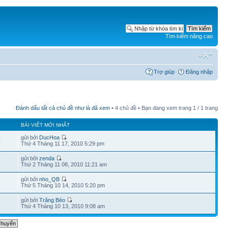
Tìm kiếm nâng cao
Trợ giúp
Đăng nhập
Đánh dấu tất cả chủ đề như là đã xem
• 4 chủ đề • Bạn đang xem trang
1
/
1
trang
BÀI VIẾT MỚI NHẤT
gửi bởi
DucHoa
0
Thứ 4 Tháng 11 17, 2010 5:29 pm
gửi bởi
zenda
3
Thứ 2 Tháng 11 08, 2010 11:21 am
gửi bởi
nho_QB
Thứ 5 Tháng 10 14, 2010 5:20 pm
gửi bởi
Trăng Béo
Thứ 4 Tháng 10 13, 2010 9:08 am