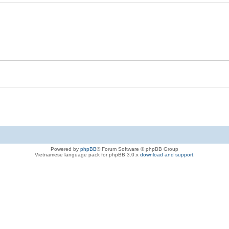
Powered by
phpBB
® Forum Software © phpBB Group
Vietnamese language pack for phpBB 3.0.x
download and support
.