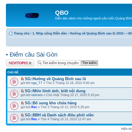
QBO
Diễn đàn dành cho những người yêu mến Quảng Bìn
Trang chủ
‹
1. Nhịp sống Diễn đàn
‹
Hướng về Quảng Bình sau lũ 2010
‹
• Đ
• Điểm cầu Sài Gòn
Tạo chủ đề mới
CHỦ ĐỀ
SG::Hướng về Quảng Bình sau lũ
gửi bởi
nga_TT
» Thứ 2 Tháng 10 18, 2010 9:00 am
SG::Nhìn hình ảnh, biết nội dung
gửi bởi
vietrans
» Chủ nhật Tháng 10 17, 2010 5:18 pm
SG::Bổ sung kho chứa hàng
gửi bởi
Rec
» Thứ 3 Tháng 10 12, 2010 5:26 pm
SG::BĐH và Danh sách điều phối viên
gửi bởi
Rec
» Thứ 4 Tháng 10 13, 2010 12:47 am
Hiển th