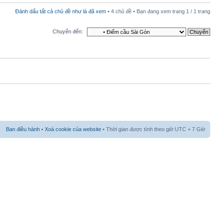
Đánh dấu tất cả chủ đề như là đã xem
• 4 chủ đề • Bạn đang xem trang
1
/
1
trang
Chuyển đến:
Ban điều hành
•
Xoá cookie của website
• Thời gian được tính theo giờ UTC + 7 Giờ