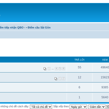
h
iểm tiếp nhận QBO
‹
• Điểm cầu Sài Gòn
TRẢ LỜI
XEM
55
4964
...
1
4
5
6
12
1562
1
2
6
9385
1
5640
ị những chủ đề cách đây:
Sắp xếp theo