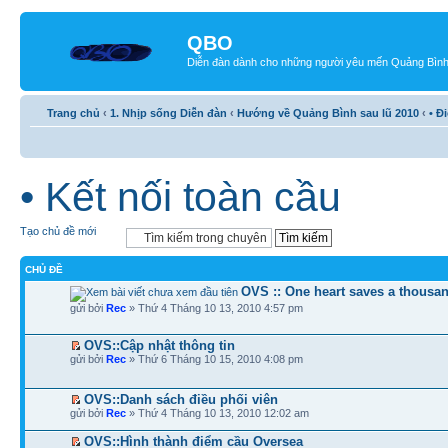
QBO
Diễn đàn dành cho những người yêu mến Quảng Bìn
Trang chủ
‹
1. Nhịp sống Diễn đàn
‹
Hướng về Quảng Bình sau lũ 2010
‹
• Đ
• Kết nối toàn cầu
Tạo chủ đề mới
CHỦ ĐỀ
OVS :: One heart saves a thousan
gửi bởi
Rec
» Thứ 4 Tháng 10 13, 2010 4:57 pm
OVS::Cập nhật thông tin
gửi bởi
Rec
» Thứ 6 Tháng 10 15, 2010 4:08 pm
OVS::Danh sách điều phối viên
gửi bởi
Rec
» Thứ 4 Tháng 10 13, 2010 12:02 am
OVS::Hình thành điểm cầu Oversea