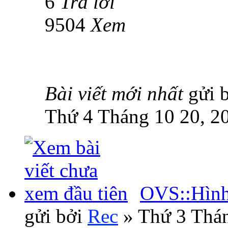
6
Trả lời
9504
Xem
Bài viết mới nhất
gửi 
Thứ 4 Tháng 10 20, 2
OVS::Hình
gửi bởi
Rec
» Thứ 3 Thán