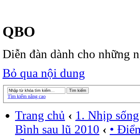
QBO
Diễn đàn dành cho những 
Bỏ qua nội dung
Tìm kiếm nâng cao
Trang chủ
‹
1. Nhịp sống
Bình sau lũ 2010
‹
• Điể