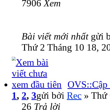
7906
Xem
Bài viết mới nhất
gửi 
Thứ 2 Tháng 10 18, 2
OVS::Cập n
1
,
2
,
3
gửi bởi
Rec
» Thứ 
26
Trả lời