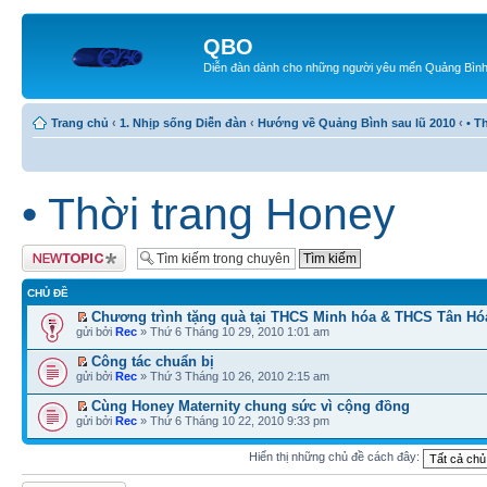
QBO
Diễn đàn dành cho những người yêu mến Quảng Bìn
Trang chủ
‹
1. Nhịp sống Diễn đàn
‹
Hướng về Quảng Bình sau lũ 2010
‹
• T
• Thời trang Honey
Tạo chủ đề mới
CHỦ ĐỀ
Chương trình tặng quà tại THCS Minh hóa & THCS Tân Hó
gửi bởi
Rec
» Thứ 6 Tháng 10 29, 2010 1:01 am
Công tác chuẩn bị
gửi bởi
Rec
» Thứ 3 Tháng 10 26, 2010 2:15 am
Cùng Honey Maternity chung sức vì cộng đồng
gửi bởi
Rec
» Thứ 6 Tháng 10 22, 2010 9:33 pm
Hiển thị những chủ đề cách đây: