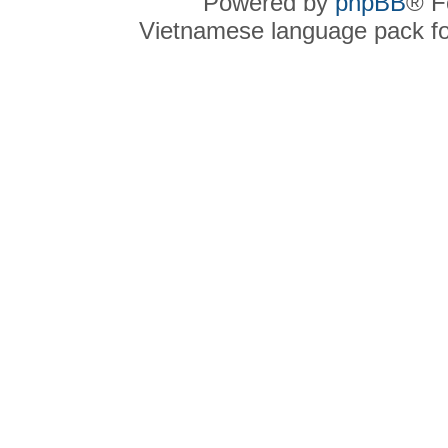
Powered by
phpBB
® F
Vietnamese language pack f