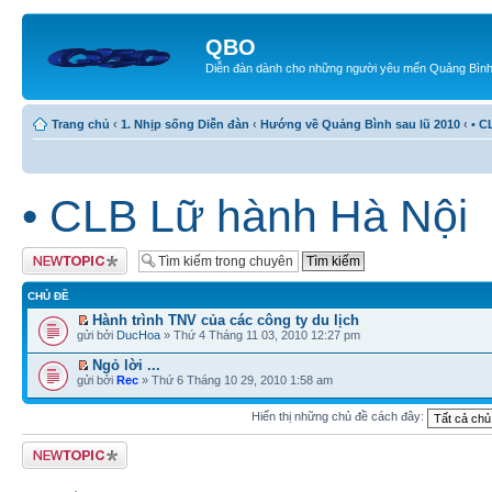
QBO
Diễn đàn dành cho những người yêu mến Quảng Bìn
Trang chủ
‹
1. Nhịp sống Diễn đàn
‹
Hướng về Quảng Bình sau lũ 2010
‹
• C
• CLB Lữ hành Hà Nội
Tạo chủ đề mới
CHỦ ĐỀ
Hành trình TNV của các công ty du lịch
gửi bởi
DucHoa
» Thứ 4 Tháng 11 03, 2010 12:27 pm
Ngỏ lời ...
gửi bởi
Rec
» Thứ 6 Tháng 10 29, 2010 1:58 am
Hiển thị những chủ đề cách đây:
Tạo chủ đề mới