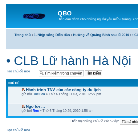
QBO
Diễn đàn dành cho những người yêu mến Quảng Bìn
Trang chủ
‹
1. Nhịp sống Diễn đàn
‹
Hướng về Quảng Bình sau lũ 2010
‹
• C
• CLB Lữ hành Hà Nội
Tạo chủ đề mới
CHỦ ĐỀ
Hành trình TNV của các công ty du lịch
gửi bởi
DucHoa
» Thứ 4 Tháng 11 03, 2010 12:27 pm
Ngỏ lời ...
gửi bởi
Rec
» Thứ 6 Tháng 10 29, 2010 1:58 am
Hiển thị những chủ đề cách đây:
Tạo chủ đề mới