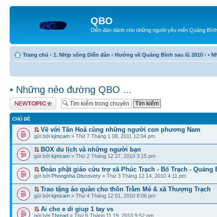
QBO
Diễn đàn dành cho những người yêu mến Quảng Bìn
Trang chủ
‹
1. Nhịp sống Diễn đàn
‹
Hướng về Quảng Bình sau lũ 2010
‹
• N
• Những nẻo đường QBO ...
Tạo chủ đề mới
CHỦ ĐỀ
Về với Tân Hoá cùng những người con phương Nam
gửi bởi
kjmcam
» Thứ 7 Tháng 1 08, 2011 12:04 pm
BOX du lịch và những người bạn
gửi bởi
kjmcam
» Thứ 2 Tháng 12 27, 2010 3:15 pm
Đoàn phật giáo cứu trợ xã Phúc Trạch - Bố Trạch - Quảng 
gửi bởi
Phongnha Discovery
» Thứ 3 Tháng 12 14, 2010 4:11 pm
Trao tặng áo quàn cho thôn Trằm Mé & xã Thượng Trạch
gửi bởi
kjmcam
» Thứ 4 Tháng 12 01, 2010 8:06 pm
Ai cho e di giup 1 tay vs
gửi bởi
Tbread
» Thứ 6 Tháng 11 19, 2010 9:52 pm