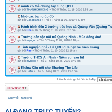
minh co thê chung tay cung QBO
gửi bởi
THANHCHUONG
» Thứ 5 Tháng 11 18, 2010 9:53 pm
Nhờ các bạn giúp đỡ
gửi bởi
Casablanca
» Thứ 3 Tháng 11 09, 2010 4:47 pm
Hành trình đến 2 trường tiểu học xã Quảng Văn (Quảng Tr
gửi bởi
Rec
» Thứ 5 Tháng 11 18, 2010 5:12 pm
Trường dân tộc nội trú Quảng Ninh - Mùa đông ấm!
gửi bởi
myngoc
» Thứ 3 Tháng 11 02, 2010 8:18 pm
Tình nguyện nhé - Để QBO đưa bạn về Kiến Giang
gửi bởi
Rec
» Thứ 4 Tháng 11 10, 2010 12:16 am
Trường THCS An Ninh - Niềm vui sau lũ!
gửi bởi
myngoc
» Thứ 3 Tháng 10 26, 2010 7:40 pm
Khẩn:: Cầu nối cho Sharing The Life
gửi bởi
Hafini
» Thứ 5 Tháng 10 21, 2010 4:47 pm
Hiển thị những chủ đề cách đây:
Tạo chủ đề mới
Quay về Trang chủ
AI ĐANG TRỰC TUYẾN?