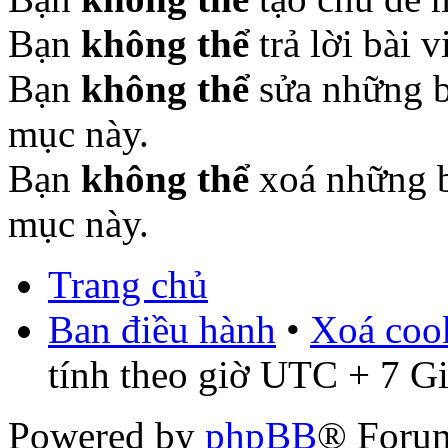
Bạn
không thể
trả lời bài 
Bạn
không thể
sửa những b
mục này.
Bạn
không thể
xoá những b
mục này.
Trang chủ
Ban điều hành
•
Xoá cook
tính theo giờ UTC + 7 G
Powered by
phpBB
® Foru