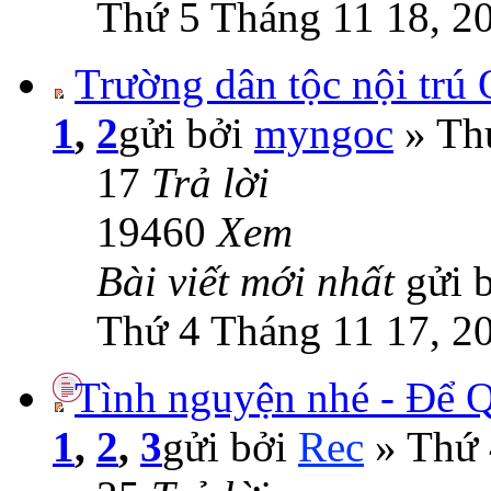
Thứ 5 Tháng 11 18, 2
Trường dân tộc nội trú
1
,
2
gửi bởi
myngoc
» Thứ
17
Trả lời
19460
Xem
Bài viết mới nhất
gửi 
Thứ 4 Tháng 11 17, 2
Tình nguyện nhé - Để 
1
,
2
,
3
gửi bởi
Rec
» Thứ 