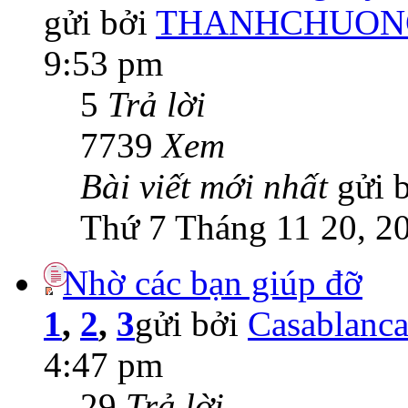
gửi bởi
THANHCHUON
9:53 pm
5
Trả lời
7739
Xem
Bài viết mới nhất
gửi 
Thứ 7 Tháng 11 20, 2
Nhờ các bạn giúp đỡ
1
,
2
,
3
gửi bởi
Casablanc
4:47 pm
29
Trả lời