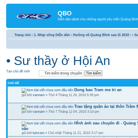
QBO
Diễn đàn dành cho những người yêu mến Quảng Bìn
Trang chủ
‹
1. Nhịp sống Diễn đàn
‹
Hướng về Quảng Bình sau lũ 2010
‹
• S
• Sư thầy ở Hội An
Tạo chủ đề mới
CHỦ ĐỀ
Dong bao Tram me tri an
gửi bởi
vannam
» Thứ 4 Tháng 11 24, 2010 5:39 pm
Trao tặng quần áo tại thôn Trăm
gửi bởi
vannam
» Thứ 7 Tháng 12 04, 2010 3:10 pm
HÌnh ảnh sau chuyến đi - Quảng
văn
gửi bởi
kjmcam
» Chủ nhật Tháng 11 21, 2010 3:17 pm