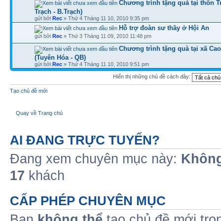
Chương trình tặng quà tại thôn 
Trạch - B.Trạch)
gửi bởi
Rec
» Thứ 4 Tháng 11 10, 2010 9:35 pm
Hỗ trợ đoàn sư thầy ở Hội An
gửi bởi
Rec
» Thứ 3 Tháng 11 09, 2010 11:48 pm
Chương trình tặng quà tại xã Ca
(Tuyên Hóa - QB)
gửi bởi
Rec
» Thứ 4 Tháng 11 10, 2010 9:51 pm
Hiển thị những chủ đề cách đây:
Tạo chủ đề mới
Quay về Trang chủ
AI ĐANG TRỰC TUYẾN?
Đang xem chuyên mục này:
Không
17
khách
CẤP PHÉP CHUYÊN MỤC
Bạn
không thể
tạo chủ đề mới tro