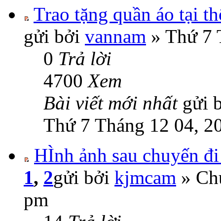
Trao tặng quần áo tại 
gửi bởi
vannam
» Thứ 7 
0
Trả lời
4700
Xem
Bài viết mới nhất
gửi 
Thứ 7 Tháng 12 04, 2
HÌnh ảnh sau chuyến đ
1
,
2
gửi bởi
kjmcam
» Chủ
pm