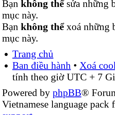
Bạn
không thể
sửa những b
mục này.
Bạn
không thể
xoá những b
mục này.
Trang chủ
Ban điều hành
•
Xoá cook
tính theo giờ UTC + 7 G
Powered by
phpBB
® Foru
Vietnamese language pack 