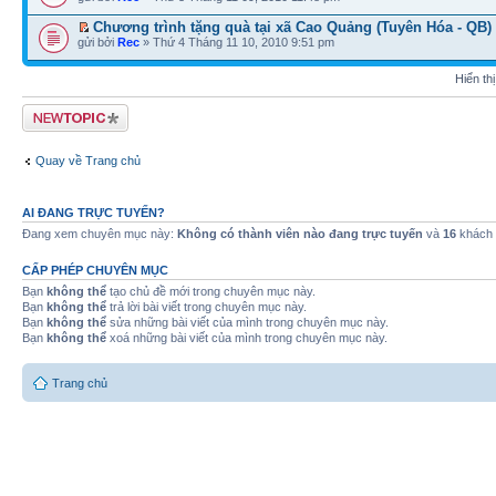
Chương trình tặng quà tại xã Cao Quảng (Tuyên Hóa - QB)
gửi bởi
Rec
» Thứ 4 Tháng 11 10, 2010 9:51 pm
Hiển th
Tạo chủ đề mới
Quay về Trang chủ
AI ĐANG TRỰC TUYẾN?
Đang xem chuyên mục này:
Không có thành viên nào đang trực tuyến
và
16
khách
CẤP PHÉP CHUYÊN MỤC
Bạn
không thể
tạo chủ đề mới trong chuyên mục này.
Bạn
không thể
trả lời bài viết trong chuyên mục này.
Bạn
không thể
sửa những bài viết của mình trong chuyên mục này.
Bạn
không thể
xoá những bài viết của mình trong chuyên mục này.
Trang chủ