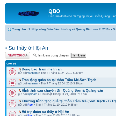
QBO
Diễn đàn dành cho những người yêu mến Quảng Bìn
Trang chủ
‹
1. Nhịp sống Diễn đàn
‹
Hướng về Quảng Bình sau lũ 2010
‹
• S
• Sư thầy ở Hội An
Tạo chủ đề mới
CHỦ ĐỀ
Dong bao Tram me tri an
gửi bởi
vannam
» Thứ 4 Tháng 11 24, 2010 5:39 pm
Trao tặng quần áo tại thôn Trăm Mé-Sơn Trạch
gửi bởi
vannam
» Thứ 7 Tháng 12 04, 2010 3:10 pm
HÌnh ảnh sau chuyến đi - Quảng Sơn & Quảng văn
gửi bởi
kjmcam
» Chủ nhật Tháng 11 21, 2010 3:17 pm
Chương trình tặng quà tại thôn Trằm Mé (Sơn Trạch - B.Tr
gửi bởi
Rec
» Thứ 4 Tháng 11 10, 2010 9:35 pm
Hỗ trợ đoàn sư thầy ở Hội An
gửi bởi
Rec
» Thứ 3 Tháng 11 09, 2010 11:48 pm