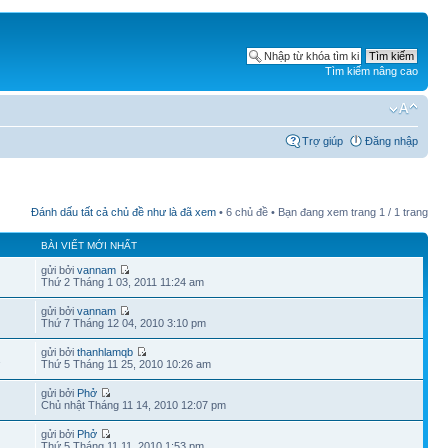
Tìm kiếm nâng cao
Trợ giúp
Đăng nhập
Đánh dấu tất cả chủ đề như là đã xem
• 6 chủ đề • Bạn đang xem trang
1
/
1
trang
BÀI VIẾT MỚI NHẤT
gửi bởi
vannam
Thứ 2 Tháng 1 03, 2011 11:24 am
gửi bởi
vannam
Thứ 7 Tháng 12 04, 2010 3:10 pm
gửi bởi
thanhlamqb
1
Thứ 5 Tháng 11 25, 2010 10:26 am
gửi bởi
Phở
Chủ nhật Tháng 11 14, 2010 12:07 pm
gửi bởi
Phở
Thứ 5 Tháng 11 11, 2010 1:53 pm