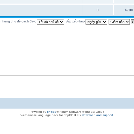
0
4700
ị những chủ đề cách đây:
Sắp xếp theo
Powered by
phpBB
® Forum Software © phpBB Group
Vietnamese language pack for phpBB 3.0.x
download and support
.