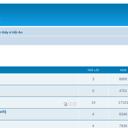
h
ư thầy ở Hội An
TRẢ LỜI
XEM
3
8900
0
4701
14
1710
1
2
ạch)
4
8348
4
7939