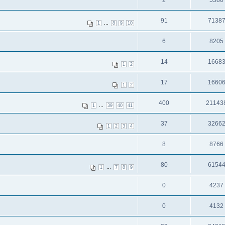
91
7138
...
1
8
9
10
6
8205
14
1668
1
2
17
1660
1
2
400
21143
...
1
39
40
41
37
3266
1
2
3
4
8
8766
80
6154
...
1
7
8
9
0
4237
0
4132