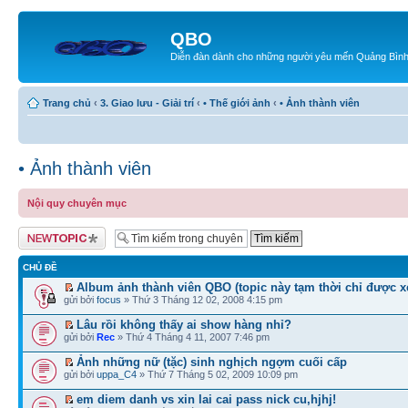
QBO
Diễn đàn dành cho những người yêu mến Quảng Bìn
Trang chủ
‹
3. Giao lưu - Giải trí
‹
• Thế giới ảnh
‹
• Ảnh thành viên
• Ảnh thành viên
Nội quy chuyên mục
Tạo chủ đề mới
CHỦ ĐỀ
Album ảnh thành viên QBO (topic này tạm thời chỉ được 
gửi bởi
focus
» Thứ 3 Tháng 12 02, 2008 4:15 pm
Lâu rồi không thấy ai show hàng nhỉ?
gửi bởi
Rec
» Thứ 4 Tháng 4 11, 2007 7:46 pm
Ảnh những nữ (tặc) sinh nghịch ngợm cuối cấp
gửi bởi
uppa_C4
» Thứ 7 Tháng 5 02, 2009 10:09 pm
em diem danh vs xin lai cai pass nick cu,hjhj!