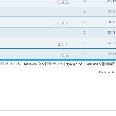
23
2421
1
2
3
2
5183
29
1804
1
2
3
6
5948
19
1463
1
2
14
1217
1
2
 chủ đề cách đây:
Sắp xếp theo
Đánh dấu tất