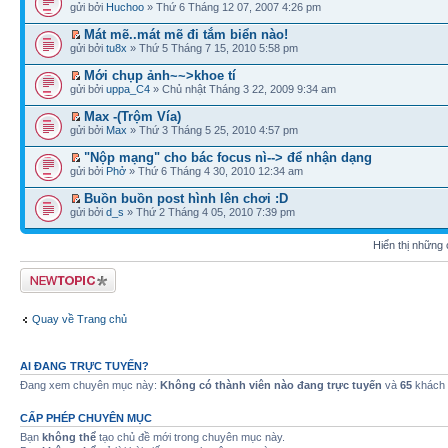
gửi bởi
Huchoo
» Thứ 6 Tháng 12 07, 2007 4:26 pm
Mát mẽ..mát mẽ đi tắm biển nào!
gửi bởi
tu8x
» Thứ 5 Tháng 7 15, 2010 5:58 pm
Mới chụp ảnh~~>khoe tí
gửi bởi
uppa_C4
» Chủ nhật Tháng 3 22, 2009 9:34 am
Max -(Trộm Vía)
gửi bởi
Max
» Thứ 3 Tháng 5 25, 2010 4:57 pm
"Nộp mạng" cho bác focus nì--> để nhận dạng
gửi bởi
Phở
» Thứ 6 Tháng 4 30, 2010 12:34 am
Buồn buồn post hình lên chơi :D
gửi bởi
d_s
» Thứ 2 Tháng 4 05, 2010 7:39 pm
Hiển thị những
Tạo chủ đề mới
Quay về Trang chủ
AI ĐANG TRỰC TUYẾN?
Đang xem chuyên mục này:
Không có thành viên nào đang trực tuyến
và
65
khách
CẤP PHÉP CHUYÊN MỤC
Bạn
không thể
tạo chủ đề mới trong chuyên mục này.