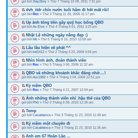
gửi bởi
2tay2boy
» Thứ 7 Tháng 10 08, 2011 7:31 pm
dvh_itdr chín nước tuổi hâm đi hết mất rồi!
gửi bởi
Rec
» Thứ 3 Tháng 11 28, 2006 11:17 pm
Up ảnh tống tiền gây quỹ học bổng QBO
gửi bởi
As Eros
» Thứ 4 Tháng 6 01, 2011 3:25 pm
Nhật Lệ những ngày nắng đẹp :)
gửi bởi
Mit
» Thứ 5 Tháng 8 19, 2010 10:58 am
Lâu lâu hiện về phát ^^
gửi bởi
kid1412
» Thứ 2 Tháng 3 23, 2009 4:56 pm
Nhìn hình ảnh, đoán thành viên
gửi bởi
Rec
» Thứ 5 Tháng 3 06, 2008 11:32 am
QBO và những khoảnh khắc đáng nhớ....!
gửi bởi
duc1982
» Thứ 4 Tháng 2 04, 2009 12:51 pm
Kỷ niệm QBO
gửi bởi
Rec
» Thứ 7 Tháng 4 21, 2007 12:04 pm
Ảnh những thành viên nhí_hậu thế của QBO
gửi bởi
Phở
» Thứ 3 Tháng 6 08, 2010 12:36 am
Temp
gửi bởi
Casablanca
» Thứ 3 Tháng 11 23, 2010 11:48 am
Kỷ niệm một chuyến đi
gửi bởi
Casablanca
» Thứ 3 Tháng 11 23, 2010 11:36 am
Anh em 67 Hoàn Lão ...