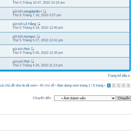
5
Thứ 5 Tháng 10 07, 2010 10:19 am
gửi bởi
nongdan8x+
Thứ 6 Tháng 7 16, 2010 3:57 pm
gửi bởi
Lê Hằng
2
Thứ 6 Tháng 6 18, 2010 12:40 pm
gửi bởi
myngoc
Thứ 5 Tháng 5 27, 2010 12:41 pm
gửi bởi
Phở
0
Thứ 4 Tháng 5 05, 2010 12:35 pm
gửi bởi
Phở
4
Thứ 2 Tháng 4 26, 2010 11:13 pm
Trang kế tiếp
 cả chủ đề như là đã xem
• 86 chủ đề •
Bạn đang xem trang
1
/
5
trang
•
1
2
3
4
5
Chuyển đến: