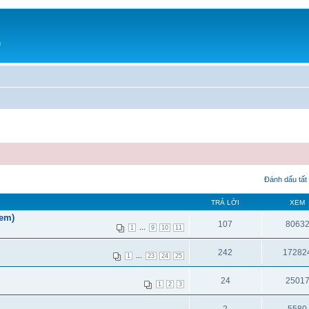
h
Đánh dấu tất
TRẢ LỜI
XEM
xem)
107
8063
...
1
9
10
11
242
17282
...
1
23
24
25
24
2501
1
2
3
2
5580