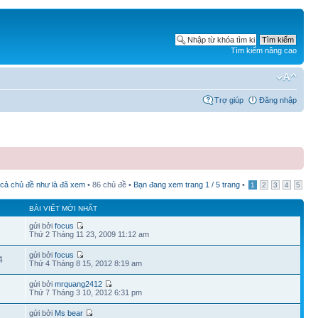
Tìm kiếm nâng cao
Trợ giúp
Đăng nhập
 cả chủ đề như là đã xem
• 86 chủ đề •
Bạn đang xem trang
1
/
5
trang
•
1
2
3
4
5
BÀI VIẾT MỚI NHẤT
gửi bởi
focus
2
Thứ 2 Tháng 11 23, 2009 11:12 am
gửi bởi
focus
4
Thứ 4 Tháng 8 15, 2012 8:19 am
gửi bởi
mrquang2412
7
Thứ 7 Tháng 3 10, 2012 6:31 pm
gửi bởi
Ms bear