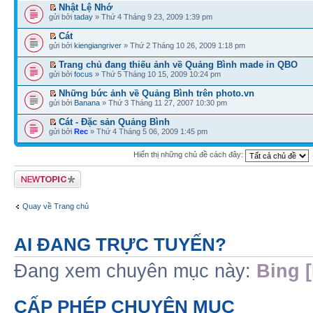
Nhật Lệ Nhớ
gửi bởi
taday
» Thứ 4 Tháng 9 23, 2009 1:39 pm
Cát
gửi bởi
kiengiangriver
» Thứ 2 Tháng 10 26, 2009 1:18 pm
Trang chủ đang thiếu ảnh về Quảng Bình made in QBO
gửi bởi
focus
» Thứ 5 Tháng 10 15, 2009 10:24 pm
Những bức ảnh về Quảng Bình trên photo.vn
gửi bởi
Banana
» Thứ 3 Tháng 11 27, 2007 10:30 pm
Cát - Đặc sản Quảng Bình
gửi bởi
Rec
» Thứ 4 Tháng 5 06, 2009 1:45 pm
Hiển thị những chủ đề cách đây:
Tạo chủ đề mới
Quay về Trang chủ
AI ĐANG TRỰC TUYẾN?
Đang xem chuyên mục này:
Bing [
CẤP PHÉP CHUYÊN MỤC