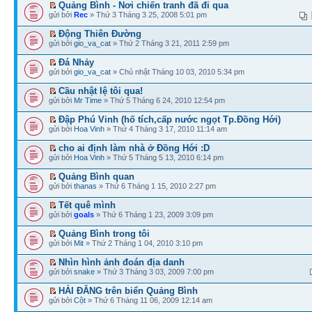
Quảng Bình - Nơi chiến tranh đã đi qua
gửi bởi
Rec
» Thứ 3 Tháng 3 25, 2008 5:01 pm
Động Thiên Đường
gửi bởi
gio_va_cat
» Thứ 2 Tháng 3 21, 2011 2:59 pm
Đá Nhảy
gửi bởi
gio_va_cat
» Chủ nhật Tháng 10 03, 2010 5:34 pm
Cầu nhật lệ tôi qua!
gửi bởi
Mr Time
» Thứ 5 Tháng 6 24, 2010 12:54 pm
Đập Phú Vinh (hố tích,cấp nước ngọt Tp.Đồng Hới)
gửi bởi
Hoa Vinh
» Thứ 4 Tháng 3 17, 2010 11:14 am
cho ai định làm nhà ở Đồng Hới :D
gửi bởi
Hoa Vinh
» Thứ 5 Tháng 5 13, 2010 6:14 pm
Quảng Bình quan
gửi bởi
thanas
» Thứ 6 Tháng 1 15, 2010 2:27 pm
Tết quê mình
gửi bởi
goals
» Thứ 6 Tháng 1 23, 2009 3:09 pm
Quảng Bình trong tôi
gửi bởi
Mit
» Thứ 2 Tháng 1 04, 2010 3:10 pm
Nhìn hình ảnh đoán địa danh
gửi bởi
snake
» Thứ 3 Tháng 3 03, 2009 7:00 pm
HẢI ĐĂNG trên biển Quảng Bình
gửi bởi
Cột
» Thứ 6 Tháng 11 06, 2009 12:14 am