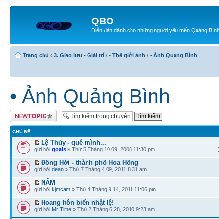
QBO
Diễn đàn dành cho những người yêu mến Quảng Bìn
Trang chủ
‹
3. Giao lưu - Giải trí
‹
• Thế giới ảnh
‹
• Ảnh Quảng Bình
• Ảnh Quảng Bình
Tạo chủ đề mới
CHỦ ĐỀ
Lệ Thủy - quê mình...
gửi bởi
goals
» Thứ 5 Tháng 10 09, 2008 11:30 pm
Đồng Hới - thành phố Hoa Hồng
gửi bởi
dean
» Thứ 7 Tháng 4 09, 2011 8:31 am
NẤM
gửi bởi
kjmcam
» Thứ 4 Tháng 9 14, 2011 11:06 pm
Hoang hôn biển nhật lệ!
gửi bởi
Mr Time
» Thứ 2 Tháng 6 28, 2010 9:23 am