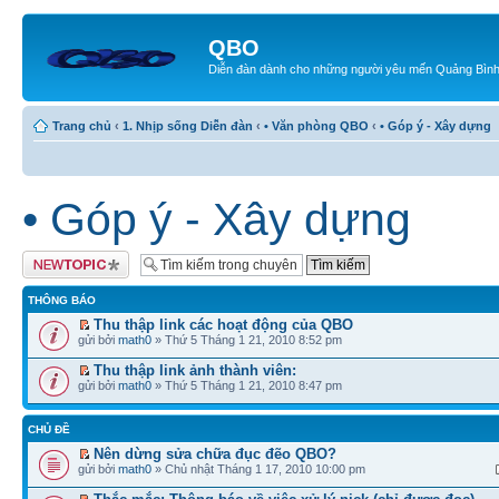
QBO
Diễn đàn dành cho những người yêu mến Quảng Bìn
Trang chủ
‹
1. Nhịp sống Diễn đàn
‹
• Văn phòng QBO
‹
• Góp ý - Xây dựng
• Góp ý - Xây dựng
Tạo chủ đề mới
THÔNG BÁO
Thu thập link các hoạt động của QBO
gửi bởi
math0
» Thứ 5 Tháng 1 21, 2010 8:52 pm
Thu thập link ảnh thành viên:
gửi bởi
math0
» Thứ 5 Tháng 1 21, 2010 8:47 pm
CHỦ ĐỀ
Nên dừng sửa chữa đục đẽo QBO?
gửi bởi
math0
» Chủ nhật Tháng 1 17, 2010 10:00 pm