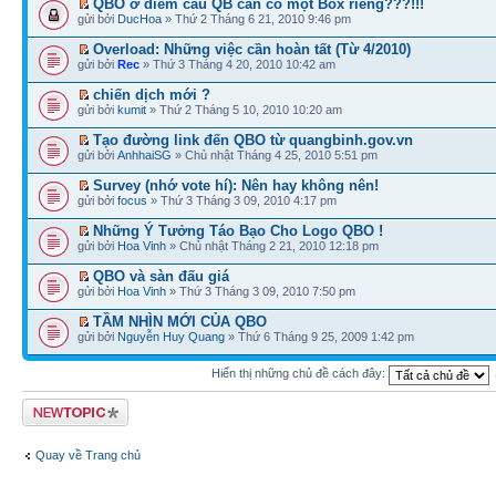
QBO ở điểm cầu QB cần có một Box riêng???!!!
gửi bởi
DucHoa
» Thứ 2 Tháng 6 21, 2010 9:46 pm
Overload: Những việc cần hoàn tất (Từ 4/2010)
gửi bởi
Rec
» Thứ 3 Tháng 4 20, 2010 10:42 am
chiến dịch mới ?
gửi bởi
kumit
» Thứ 2 Tháng 5 10, 2010 10:20 am
Tạo đường link đến QBO từ quangbinh.gov.vn
gửi bởi
AnhhaiSG
» Chủ nhật Tháng 4 25, 2010 5:51 pm
Survey (nhớ vote hí): Nên hay không nên!
gửi bởi
focus
» Thứ 3 Tháng 3 09, 2010 4:17 pm
Những Ý Tưởng Táo Bạo Cho Logo QBO !
gửi bởi
Hoa Vinh
» Chủ nhật Tháng 2 21, 2010 12:18 pm
QBO và sàn đấu giá
gửi bởi
Hoa Vinh
» Thứ 3 Tháng 3 09, 2010 7:50 pm
TẦM NHÌN MỚI CỦA QBO
gửi bởi
Nguyễn Huy Quang
» Thứ 6 Tháng 9 25, 2009 1:42 pm
Hiển thị những chủ đề cách đây:
Tạo chủ đề mới
Quay về Trang chủ