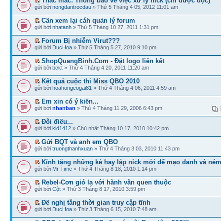
Thắc mắc: Thông báo về việc xử lý nick (chỉ được đọc)
gửi bởi
nongdantrocdau
» Thứ 5 Tháng 4 05, 2012 11:01 am
Cần xem lại cáh quản lý forum
gửi bởi
nhatanh
» Thứ 5 Tháng 10 27, 2011 1:31 pm
Forum Bị nhiễm Virut???
gửi bởi
DucHoa
» Thứ 5 Tháng 5 27, 2010 9:10 pm
ShopQuangBinh.Com - Đặt logo liên kết
gửi bởi
bckt
» Thứ 4 Tháng 4 20, 2011 11:20 am
Kết quả cuộc thi Miss QBO 2010
gửi bởi
hoahongcogai81
» Thứ 4 Tháng 4 06, 2011 4:59 am
Em xin có ý kiến...
gửi bởi
nhanban
» Thứ 4 Tháng 11 29, 2006 6:43 pm
Đôi điều...
gửi bởi
kid1412
» Chủ nhật Tháng 10 17, 2010 10:42 pm
Gửi BQT và anh em QBO
gửi bởi
truongthanhxuan
» Thứ 4 Tháng 3 03, 2010 11:43 pm
Kính tặng những kẻ hay lập nick mới để mạo danh và ném
gửi bởi
Mr Time
» Thứ 4 Tháng 8 18, 2010 1:14 pm
Rebel-Cơn gió lạ với hành văn quen thuộc
gửi bởi
Cột
» Thứ 3 Tháng 8 17, 2010 3:59 pm
Đề nghị tăng thời gian truy cập tĩnh
gửi bởi
DucHoa
» Thứ 3 Tháng 6 15, 2010 7:48 am