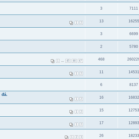
3
7111
13
1625
1
2
3
6699
2
5780
468
26022
...
1
45
46
47
11
1453
1
2
6
8137
 đá.
16
1683
1
2
15
1275
1
2
17
1289
1
2
26
1823
1
2
3