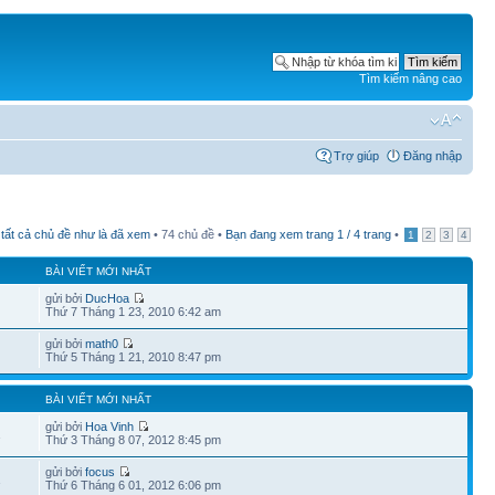
Tìm kiếm nâng cao
Trợ giúp
Đăng nhập
tất cả chủ đề như là đã xem
• 74 chủ đề •
Bạn đang xem trang
1
/
4
trang
•
1
2
3
4
BÀI VIẾT MỚI NHẤT
gửi bởi
DucHoa
Thứ 7 Tháng 1 23, 2010 6:42 am
gửi bởi
math0
Thứ 5 Tháng 1 21, 2010 8:47 pm
BÀI VIẾT MỚI NHẤT
gửi bởi
Hoa Vinh
1
Thứ 3 Tháng 8 07, 2012 8:45 pm
gửi bởi
focus
1
Thứ 6 Tháng 6 01, 2012 6:06 pm