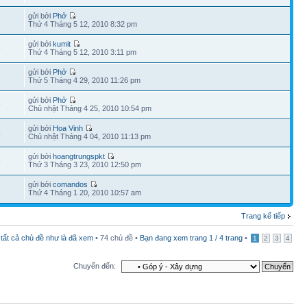
gửi bởi
Phở
6
Thứ 4 Tháng 5 12, 2010 8:32 pm
gửi bởi
kumit
9
Thứ 4 Tháng 5 12, 2010 3:11 pm
gửi bởi
Phở
Thứ 5 Tháng 4 29, 2010 11:26 pm
gửi bởi
Phở
9
Chủ nhật Tháng 4 25, 2010 10:54 pm
gửi bởi
Hoa Vinh
4
Chủ nhật Tháng 4 04, 2010 11:13 pm
gửi bởi
hoangtrungspkt
5
Thứ 3 Tháng 3 23, 2010 12:50 pm
gửi bởi
comandos
1
Thứ 4 Tháng 1 20, 2010 10:57 am
Trang kế tiếp
tất cả chủ đề như là đã xem
• 74 chủ đề •
Bạn đang xem trang
1
/
4
trang
•
1
2
3
4
Chuyển đến: