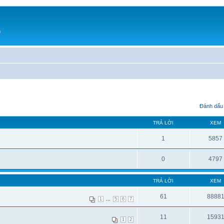
h
Đánh dấu 
TRẢ LỜI
XEM
1
5857
0
4797
TRẢ LỜI
XEM
61
8888
...
1
5
6
7
11
1593
1
2