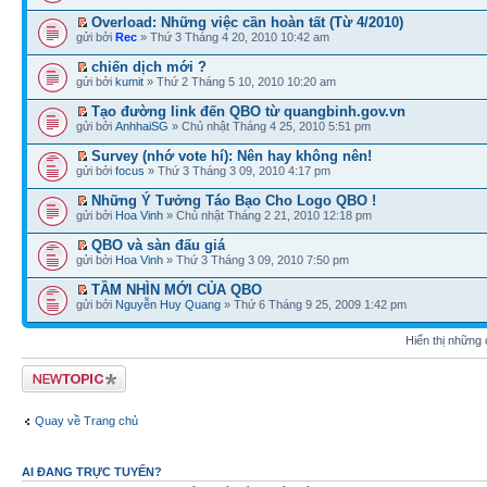
Overload: Những việc cần hoàn tất (Từ 4/2010)
gửi bởi
Rec
» Thứ 3 Tháng 4 20, 2010 10:42 am
chiến dịch mới ?
gửi bởi
kumit
» Thứ 2 Tháng 5 10, 2010 10:20 am
Tạo đường link đến QBO từ quangbinh.gov.vn
gửi bởi
AnhhaiSG
» Chủ nhật Tháng 4 25, 2010 5:51 pm
Survey (nhớ vote hí): Nên hay không nên!
gửi bởi
focus
» Thứ 3 Tháng 3 09, 2010 4:17 pm
Những Ý Tưởng Táo Bạo Cho Logo QBO !
gửi bởi
Hoa Vinh
» Chủ nhật Tháng 2 21, 2010 12:18 pm
QBO và sàn đấu giá
gửi bởi
Hoa Vinh
» Thứ 3 Tháng 3 09, 2010 7:50 pm
TẦM NHÌN MỚI CỦA QBO
gửi bởi
Nguyễn Huy Quang
» Thứ 6 Tháng 9 25, 2009 1:42 pm
Hiển thị những
Tạo chủ đề mới
Quay về Trang chủ
AI ĐANG TRỰC TUYẾN?