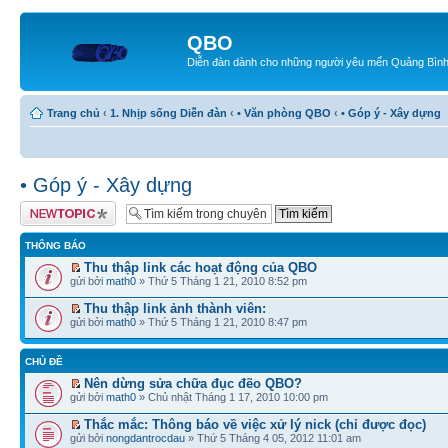
QBO
Diễn đàn dành cho những người yêu mến Quảng Bìn
Trang chủ
‹
1. Nhịp sống Diễn đàn
‹
• Văn phòng QBO
‹
• Góp ý - Xây dựng
• Góp ý - Xây dựng
Tạo chủ đề mới
THÔNG BÁO
Thu thập link các hoạt động của QBO
gửi bởi
math0
» Thứ 5 Tháng 1 21, 2010 8:52 pm
Thu thập link ảnh thành viên:
gửi bởi
math0
» Thứ 5 Tháng 1 21, 2010 8:47 pm
CHỦ ĐỀ
Nên dừng sửa chữa đục đẽo QBO?
gửi bởi
math0
» Chủ nhật Tháng 1 17, 2010 10:00 pm
Thắc mắc: Thông báo về việc xử lý nick (chỉ được đọc)
gửi bởi
nongdantrocdau
» Thứ 5 Tháng 4 05, 2012 11:01 am