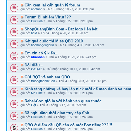
Cần xem lại cáh quản lý forum
gửi bởi
nhatanh
» Thứ 5 Tháng 10 27, 2011 1:31 pm
Forum Bị nhiễm Virut???
gửi bởi
DucHoa
» Thứ 5 Tháng 5 27, 2010 9:10 pm
ShopQuangBinh.Com - Đặt logo liên kết
gửi bởi
bckt
» Thứ 4 Tháng 4 20, 2011 11:20 am
Kết quả cuộc thi Miss QBO 2010
gửi bởi
hoahongcogai81
» Thứ 4 Tháng 4 06, 2011 4:59 am
Em xin có ý kiến...
gửi bởi
nhanban
» Thứ 4 Tháng 11 29, 2006 6:43 pm
Đôi điều...
gửi bởi
kid1412
» Chủ nhật Tháng 10 17, 2010 10:42 pm
Gửi BQT và anh em QBO
gửi bởi
truongthanhxuan
» Thứ 4 Tháng 3 03, 2010 11:43 pm
Kính tặng những kẻ hay lập nick mới để mạo danh và ném
gửi bởi
Mr Time
» Thứ 4 Tháng 8 18, 2010 1:14 pm
Rebel-Cơn gió lạ với hành văn quen thuộc
gửi bởi
Cột
» Thứ 3 Tháng 8 17, 2010 3:59 pm
Đề nghị tăng thời gian truy cập tĩnh
gửi bởi
DucHoa
» Thứ 3 Tháng 6 15, 2010 7:48 am
QBO ở điểm cầu QB cần có một Box riêng???!!!
gửi bởi
DucHoa
» Thứ 2 Tháng 6 21, 2010 9:46 pm