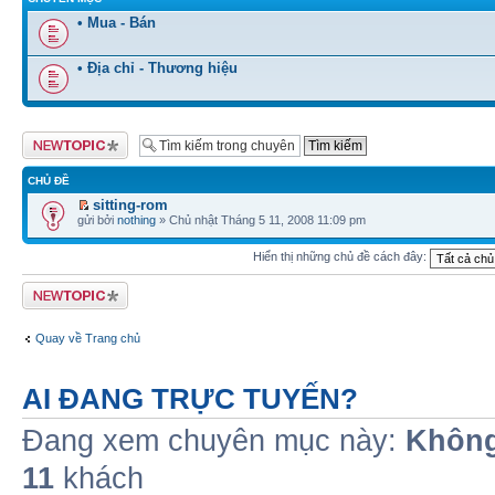
• Mua - Bán
• Địa chỉ - Thương hiệu
Tạo chủ đề mới
CHỦ ĐỀ
sitting-rom
gửi bởi
nothing
» Chủ nhật Tháng 5 11, 2008 11:09 pm
Hiển thị những chủ đề cách đây:
Tạo chủ đề mới
Quay về Trang chủ
AI ĐANG TRỰC TUYẾN?
Đang xem chuyên mục này:
Không
11
khách