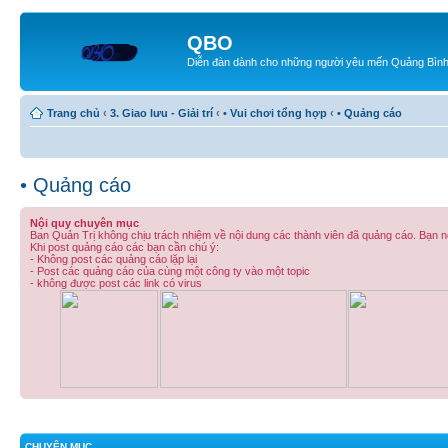
QBO
Diễn đàn dành cho những người yêu mến Quảng Bìn
Trang chủ
‹
3. Giao lưu - Giải trí
‹
• Vui chơi tổng hợp
‹
• Quảng cáo
• Quảng cáo
Nội quy chuyên mục
Ban Quản Trị không chịu trách nhiệm về nội dung các thành viên đã quảng cáo. Bạn nên
Khi post quảng cáo các bạn cần chú ý:
- Không post các quảng cáo lặp lại
- Post các quảng cáo của cùng một công ty vào một topic
- không được post các link có virus
CHUYÊN MỤC