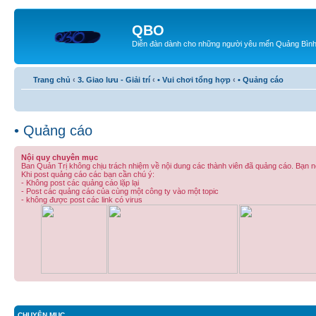
QBO
Diễn đàn dành cho những người yêu mến Quảng Bìn
Trang chủ
‹
3. Giao lưu - Giải trí
‹
• Vui chơi tổng hợp
‹
• Quảng cáo
• Quảng cáo
Nội quy chuyên mục
Ban Quản Trị không chịu trách nhiệm về nội dung các thành viên đã quảng cáo. Bạn nên
Khi post quảng cáo các bạn cần chú ý:
- Không post các quảng cáo lặp lại
- Post các quảng cáo của cùng một công ty vào một topic
- không được post các link có virus
CHUYÊN MỤC