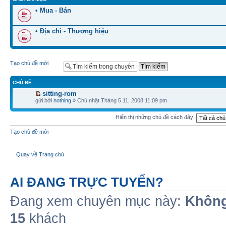
• Mua - Bán
• Địa chỉ - Thương hiệu
Tạo chủ đề mới
CHỦ ĐỀ
sitting-rom
gửi bởi
nothing
» Chủ nhật Tháng 5 11, 2008 11:09 pm
Hiển thị những chủ đề cách đây:
Tạo chủ đề mới
Quay về Trang chủ
AI ĐANG TRỰC TUYẾN?
Đang xem chuyên mục này:
Không
15
khách