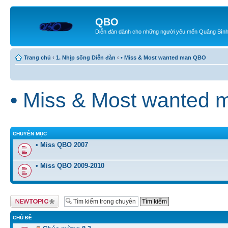
QBO
Diễn đàn dành cho những người yêu mến Quảng Bìn
Trang chủ
‹
1. Nhịp sống Diễn đàn
‹
• Miss & Most wanted man QBO
• Miss & Most wanted
CHUYÊN MỤC
• Miss QBO 2007
• Miss QBO 2009-2010
Tạo chủ đề mới
CHỦ ĐỀ