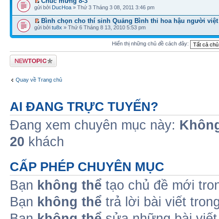
Chúc mừng 8-3
gửi bởi
DucHoa
» Thứ 3 Tháng 3 08, 2011 3:46 pm
Bình chọn cho thí sinh Quảng Bình thi hoa hậu người việt
gửi bởi
tu8x
» Thứ 6 Tháng 8 13, 2010 5:53 pm
Hiển thị những chủ đề cách đây:
Tạo chủ đề mới
Quay về Trang chủ
AI ĐANG TRỰC TUYẾN?
Đang xem chuyên mục này:
Không
20
khách
CẤP PHÉP CHUYÊN MỤC
Bạn
không thể
tạo chủ đề mới tro
Bạn
không thể
trả lời bài viết tro
Bạn
không thể
sửa những bài viết