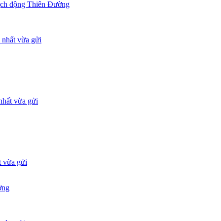
ịch động Thiên Đường
ờng