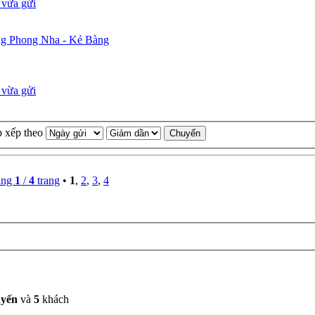
ng Phong Nha - Kẻ Bàng
p xếp theo
ang
1
/
4
trang
•
1
,
2
,
3
,
4
uyến
và
5
khách