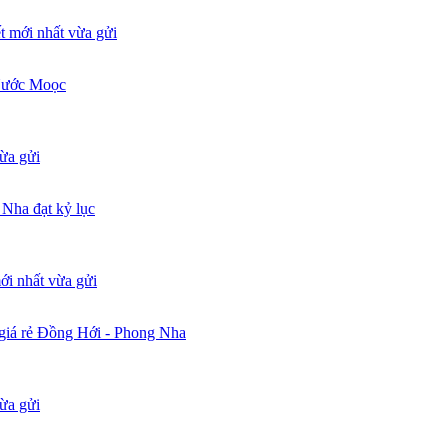
 Nước Moọc
Nha đạt kỷ lục
 giá rẻ Đồng Hới - Phong Nha