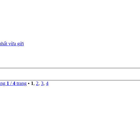
ang
1
/
4
trang
•
1
,
2
,
3
,
4