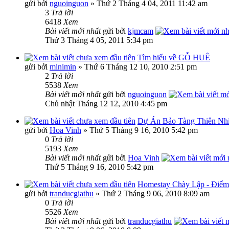
gửi bởi
nguoinguon
» Thứ 2 Tháng 4 04, 2011 11:42 am
3
Trả lời
6418
Xem
Bài viết mới nhất
gửi bởi
kjmcam
Thứ 3 Tháng 4 05, 2011 5:34 pm
Tìm hiểu về GỖ HUÊ
gửi bởi
minimin
» Thứ 6 Tháng 12 10, 2010 2:51 pm
2
Trả lời
5538
Xem
Bài viết mới nhất
gửi bởi
nguoinguon
Chủ nhật Tháng 12 12, 2010 4:45 pm
Dự Án Bảo Tàng Thiên Nhi
gửi bởi
Hoa Vinh
» Thứ 5 Tháng 9 16, 2010 5:42 pm
0
Trả lời
5193
Xem
Bài viết mới nhất
gửi bởi
Hoa Vinh
Thứ 5 Tháng 9 16, 2010 5:42 pm
Homestay Chày Lập - Điểm d
gửi bởi
tranducgiathu
» Thứ 2 Tháng 9 06, 2010 8:09 am
0
Trả lời
5526
Xem
Bài viết mới nhất
gửi bởi
tranducgiathu