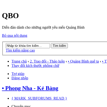
QBO
Diễn đàn dành cho những người yêu mến Quảng Bình
Bỏ qua nội dung
Tìm kiếm nâng cao
Trang chủ
‹
2. Trao đổi - Thảo luận
‹
• Quảng Bình quê ta
‹
• 
Thay đổi kích thước phông chữ
Trợ giúp
Đăng nhập
• Phong Nha - Kẻ Bàng
{ MARK_SUBFORUMS_READ }
Chuyên mục