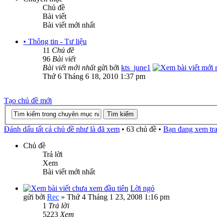
Chủ đề
Bài viết
Bài viết mới nhất
• Thông tin - Tư liệu
11
Chủ đề
96
Bài viết
Bài viết mới nhất
gửi bởi
kts_june1
Thứ 6 Tháng 6 18, 2010 1:37 pm
Tạo chủ đề mới
Đánh dấu tất cả chủ đề như là đã xem
• 63 chủ đề •
Bạn đang xem tr
Chủ đề
Trả lời
Xem
Bài viết mới nhất
Lời ngỏ
gửi bởi
Rec
» Thứ 4 Tháng 1 23, 2008 1:16 pm
1
Trả lời
5223
Xem