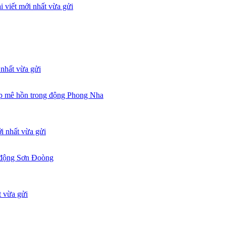
ẹp mê hồn trong động Phong Nha
 động Sơn Đoòng