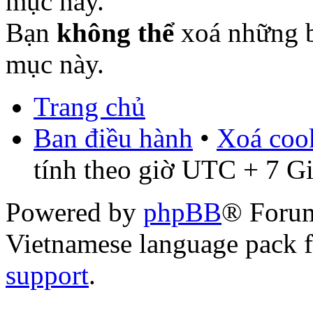
mục này.
Bạn
không thể
xoá những b
mục này.
Trang chủ
Ban điều hành
•
Xoá cook
tính theo giờ UTC + 7 G
Powered by
phpBB
® Foru
Vietnamese language pack 
support
.