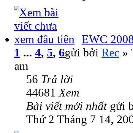
EWC 2008:
1
...
4
,
5
,
6
gửi bởi
Rec
» 
am
56
Trả lời
44681
Xem
Bài viết mới nhất
gửi 
Thứ 2 Tháng 7 14, 20