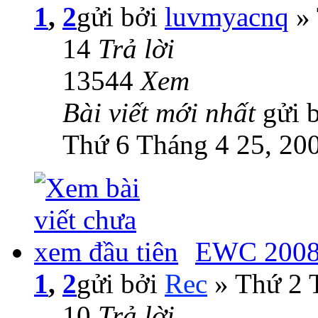
1
,
2
gửi bởi
luvmyacnq
» 
14
Trả lời
13544
Xem
Bài viết mới nhất
gửi 
Thứ 6 Tháng 4 25, 20
EWC 2008:
1
,
2
gửi bởi
Rec
» Thứ 2 
10
Trả lời