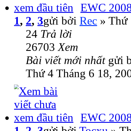
EWC 2008:
1
,
2
,
3
gửi bởi
Rec
» Thứ 
24
Trả lời
26703
Xem
Bài viết mới nhất
gửi 
Thứ 4 Tháng 6 18, 20
EWC 2008:
1
,
2
,
3
gửi bởi
Tocxu
» Th