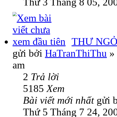
Thứ 3 Tháng 8 05, 20
THƯ NGỎ
gửi bởi
HaTranThiThu
» 
am
2
Trả lời
5185
Xem
Bài viết mới nhất
gửi 
Thứ 5 Tháng 7 24, 20