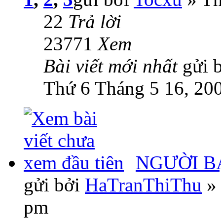
22
Trả lời
23771
Xem
Bài viết mới nhất
gửi 
Thứ 6 Tháng 5 16, 20
NGƯỜI B
gửi bởi
HaTranThiThu
» 
pm