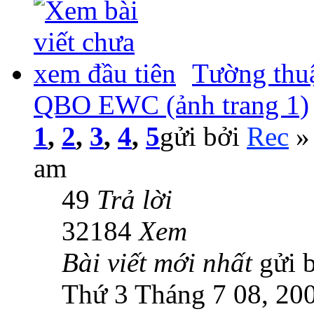
Tường thuậ
QBO EWC (ảnh trang 1)
1
,
2
,
3
,
4
,
5
gửi bởi
Rec
» 
am
49
Trả lời
32184
Xem
Bài viết mới nhất
gửi 
Thứ 3 Tháng 7 08, 20