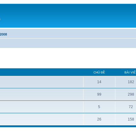
h
2008
CHỦ ĐỀ
BÀI VIẾ
14
182
99
298
5
72
26
158