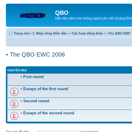
QBO
Diễn đàn dành cho những người yêu mến Quảng Bìn
Trang chủ
‹
1. Nhịp sống Diễn đàn
‹
• Các hoạt động khác
‹
• The QBO EWC 
• The QBO EWC 2008
CHUYÊN MỤC
• First round
• Essays of the first round
• Second round
• Essays of the second round
Tạo chủ đề mới