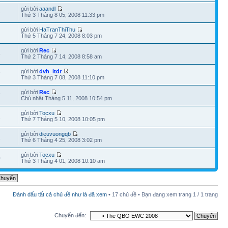
gửi bởi
aaandl
4
Thứ 3 Tháng 8 05, 2008 11:33 pm
gửi bởi
HaTranThiThu
Thứ 5 Tháng 7 24, 2008 8:03 pm
gửi bởi
Rec
6
Thứ 2 Tháng 7 14, 2008 8:58 am
gửi bởi
dvh_itdr
7
Thứ 3 Tháng 7 08, 2008 11:10 pm
gửi bởi
Rec
7
Chủ nhật Tháng 5 11, 2008 10:54 pm
gửi bởi
Tocxu
2
Thứ 7 Tháng 5 10, 2008 10:05 pm
gửi bởi
dieuvuongqb
1
Thứ 6 Tháng 4 25, 2008 3:02 pm
gửi bởi
Tocxu
0
Thứ 3 Tháng 4 01, 2008 10:10 am
Đánh dấu tất cả chủ đề như là đã xem
• 17 chủ đề • Bạn đang xem trang
1
/
1
trang
Chuyển đến: