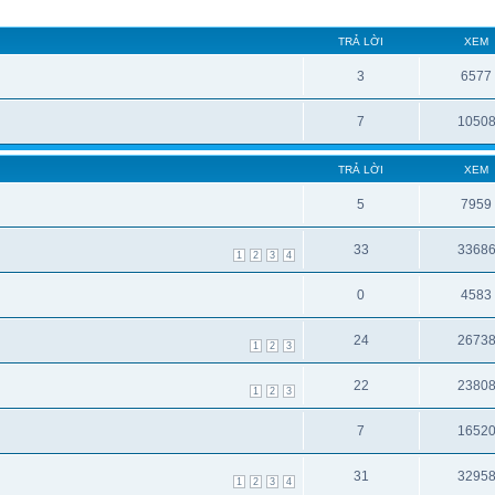
TRẢ LỜI
XEM
3
6577
7
1050
TRẢ LỜI
XEM
5
7959
33
3368
1
2
3
4
0
4583
24
2673
1
2
3
22
2380
1
2
3
7
1652
31
3295
1
2
3
4