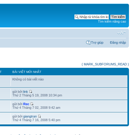
Tìm kiếm nâng cao
Trợ giúp
Đăng nhập
{ MARK_SUBFORUMS_READ }
T
BÀI VIẾT MỚI NHẤT
Không có bài viết nào
gửi bởi
link
Thứ 2 Tháng 5 19, 2008 10:34 pm
gửi bởi
Rec
Thứ 4 Tháng 7 02, 2008 9:42 am
gửi bởi
giangtran
Thứ 4 Tháng 7 16, 2008 5:40 pm