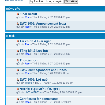
THÔNG BÁO
Final Result
gửi bởi
Rec
» Thứ 4 Tháng 7 02, 2008 4:09 pm
EWC 2008: Announcement letter
gửi bởi
Rec
» Thứ 5 Tháng 3 20, 2008 5:52 pm
CHỦ ĐỀ
Tài chính & Giải ngân
gửi bởi
Rec
» Thứ 4 Tháng 7 02, 2008 6:21 pm
Tổng kết & Lưu bút
gửi bởi
Rec
» Thứ 3 Tháng 7 01, 2008 6:55 am
Thư cám ơn
gửi bởi
Rec
» Thứ 2 Tháng 7 07, 2008 5:40 pm
EWC 2008: Sponsors and Prizes
gửi bởi
Rec
» Thứ 5 Tháng 3 20, 2008 5:11 pm
EWC 2008: Lời ngỏ
gửi bởi
Tocxu
» Thứ 7 Tháng 4 12, 2008 11:01 am
NGƯỜI BẠN MỚI CỦA QBO
gửi bởi
HaTranThiThu
» Thứ 6 Tháng 7 18, 2008 5:13 pm
Certificates for contestants
gửi bởi
Rec
» Thứ 4 Tháng 5 21, 2008 12:19 pm