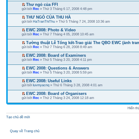
Thư ngỏ của FFI
gửi bởi
Rec
» Thứ 3 Tháng 6 17, 2008 4:48 pm
THƯ NGỎ CỦA THU HÀ
gửi bởi
HaTranThiThu
» Thứ 5 Tháng 7 24, 2008 10:36 am
EWC 2008: Photo & Video
gửi bởi
Rec
» Thứ 7 Tháng 4 05, 2008 10:45 am
Tường thuật Lễ Tổng kết-Trao giải The QBO EWC (ảnh tran
gửi bởi
Rec
» Thứ 7 Tháng 6 28, 2008 8:49 am
EWC 2008: Board of Examiners
gửi bởi
Rec
» Thứ 5 Tháng 3 20, 2008 4:11 pm
EWC 2008: Questions & Answers
gửi bởi
Rec
» Thứ 5 Tháng 3 20, 2008 5:59 pm
EWC 2008: Useful Links
gửi bởi
luvmyacnq
» Thứ 6 Tháng 3 28, 2008 4:01 am
EWC 2008: Board of Organisers
gửi bởi
Rec
» Thứ 2 Tháng 3 24, 2008 12:18 am
Hiển th
Tạo chủ đề mới
Quay về Trang chủ