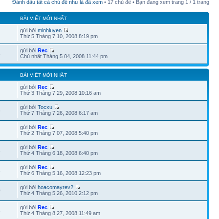
Đánh dấu tất cả chủ đề như là đã xem
• 17 chủ đề • Bạn đang xem trang
1
/
1
trang
BÀI VIẾT MỚI NHẤT
gửi bởi
minhluyen
Thứ 5 Tháng 7 10, 2008 8:19 pm
gửi bởi
Rec
8
Chủ nhật Tháng 5 04, 2008 11:44 pm
BÀI VIẾT MỚI NHẤT
gửi bởi
Rec
Thứ 3 Tháng 7 29, 2008 10:16 am
gửi bởi
Tocxu
6
Thứ 7 Tháng 7 26, 2008 6:17 am
gửi bởi
Rec
Thứ 2 Tháng 7 07, 2008 5:40 pm
gửi bởi
Rec
8
Thứ 4 Tháng 6 18, 2008 6:40 pm
gửi bởi
Rec
8
Thứ 6 Tháng 5 16, 2008 12:23 pm
gửi bởi
hoacomayrev2
0
Thứ 4 Tháng 5 26, 2010 2:12 pm
gửi bởi
Rec
8
Thứ 4 Tháng 8 27, 2008 11:49 am