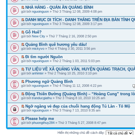
NHÀ HÀNG - QUÁN ĂN QUẢNG BÌNH
gửi bởi
nguoinguon
» Thứ 3 Tháng 12 08, 2009 4:08 pm
DANH MỤC DI TÍCH - DANH THẮNG TRÊN ĐỊA BÀN TỈNH 
gửi bởi
nguoinguon
» Thứ 3 Tháng 12 08, 2009 3:17 pm
Gỗ Huê?
gửi bởi
New City
» Thứ 7 Tháng 2 16, 2008 2:50 pm
Quảng Bình quê hương yêu dấu!
gửi bởi
mickyvo
» Thứ 4 Tháng 3 30, 2011 3:56 pm
Đi tìm người Nguồn
gửi bởi
nguoinguon
» Thứ 2 Tháng 1 03, 2011 5:03 pm
TƯ LIỆU VỀ XÃ QUẢNG VĂN, HUYỆN QUẢNG TRẠCH, QU
gửi bởi
anhinter
» Thứ 2 Tháng 10 25, 2010 3:10 pm
Phương ngữ Quảng Bình
gửi bởi
nguoinguon
» Thứ 4 Tháng 11 12, 2008 4:22 pm
Động Thiên Đường (Quảng Bình) – “Hoàng Cung” trong lò
gửi bởi
tranducgiathu
» Thứ 3 Tháng 8 10, 2010 10:25 am
Ngỡ ngàng vẻ đẹp của chuỗi hang động Tú Làn - Tố Mộ
gửi bởi
nguoinguon
» Thứ 3 Tháng 7 13, 2010 9:35 am
Please help me
gửi bởi
phuongthuy284
» Thứ 3 Tháng 5 27, 2008 8:47 pm
Hiển thị những chủ đề cách đây: