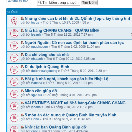
Tạo chủ đề mới
CHỦ ĐỀ
Những điều cần biết khi đi DL QBình (Topic lấy thông tin)
gửi bởi
focus
» Thứ 3 Tháng 10 27, 2009 4:58 pm
Nhà hàng CHANG CHANG - QUẢNG BÌNH
gửi bởi
leeanh
» Thứ 5 Tháng 12 22, 2011 7:37 pm
Người Nguồn: Có nên xác định lại thành phần dân tộc
gửi bởi
nguoinguon
» Thứ 6 Tháng 1 02, 2009 11:04 pm
Địa chỉ vàng cho cả nhà
gửi bởi
nhatanh
» Thứ 6 Tháng 10 12, 2012 2:05 pm
Đi du lịch ở Quảng Bình
gửi bởi
dulichhoangduong
» Thứ 6 Tháng 5 20, 2011 2:38 pm
Hỏi giá nhà nghỉ, khách sạn gần biển Nhật Lệ
gửi bởi
Banana
» Thứ 7 Tháng 5 19, 2012 1:24 pm
Mình cần giúp đỡ
gửi bởi
sg2004
» Chủ nhật Tháng 4 01, 2012 3:59 pm
VALENTINE'S NIGHT tại Nhà hàng-Cafe CHANG CHANG
gửi bởi
leeanh
» Thứ 6 Tháng 2 10, 2012 11:58 pm
5 món ăn đặc trưng ở Quảng Bình lên truyền hình
gửi bởi
Doho
» Thứ 3 Tháng 8 09, 2011 11:48 am
Nhờ các bạn Quảng Bình giúp đỡ
gửi bởi
cally
» Thứ 3 Tháng 6 21, 2011 4:24 pm