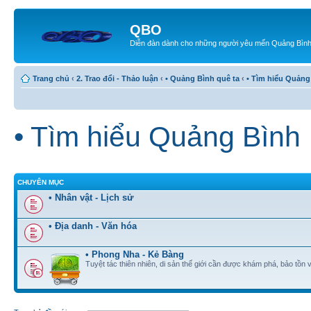
QBO
Diễn đàn dành cho những người yêu mến Quảng Bìn
Trang chủ
‹
2. Trao đổi - Thảo luận
‹
• Quảng Bình quê ta
‹
• Tìm hiểu Quảng
• Tìm hiểu Quảng Bình
CHUYÊN MỤC
• Nhân vật - Lịch sử
• Địa danh - Văn hóa
• Phong Nha - Kẻ Bàng
Tuyệt tác thiên nhiên, di sản thế giới cần được khám phá, bảo tồn v