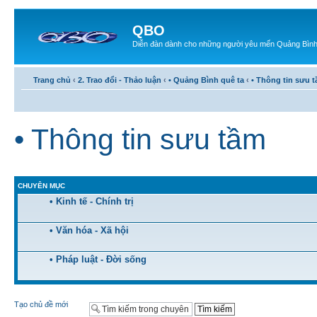
QBO
Diễn đàn dành cho những người yêu mến Quảng Bìn
Trang chủ
‹
2. Trao đổi - Thảo luận
‹
• Quảng Bình quê ta
‹
• Thông tin sưu 
• Thông tin sưu tầm
CHUYÊN MỤC
• Kinh tế - Chính trị
• Văn hóa - Xã hội
• Pháp luật - Đời sống
Tạo chủ đề mới