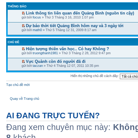
THÔNG BÁO
Link thông tin liên quan đến Quảng Binh (nguồn tin cậy)
gửi bởi
focus
» Thứ 3 Tháng 3 16, 2010 1:07 pm
Dự báo thời tiết Quảng Bình hôm nay và 3 ngày tới
gửi bởi
math0
» Thứ 5 Tháng 12 31, 2009 8:17 am
CHỦ ĐỀ
Hiện tượng thiên văn học.. Có hay Không ?
gửi bởi
truongthanh1981
» Thứ 3 Tháng 2 28, 2012 9:47 pm
Vực Quành còn đó người đã đi
gửi bởi
taczan
» Thứ 4 Tháng 12 07, 2011 10:35 pm
Hiển thị những chủ đề cách đây:
Tạo chủ đề mới
Quay về Trang chủ
AI ĐANG TRỰC TUYẾN?
Đang xem chuyên mục này:
Không
8
khách