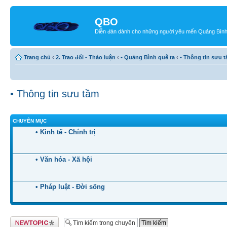
QBO
Diễn đàn dành cho những người yêu mến Quảng Bìn
Trang chủ
‹
2. Trao đổi - Thảo luận
‹
• Quảng Bình quê ta
‹
• Thông tin sưu 
• Thông tin sưu tầm
CHUYÊN MỤC
• Kinh tế - Chính trị
• Văn hóa - Xã hội
• Pháp luật - Đời sống
Tạo chủ đề mới