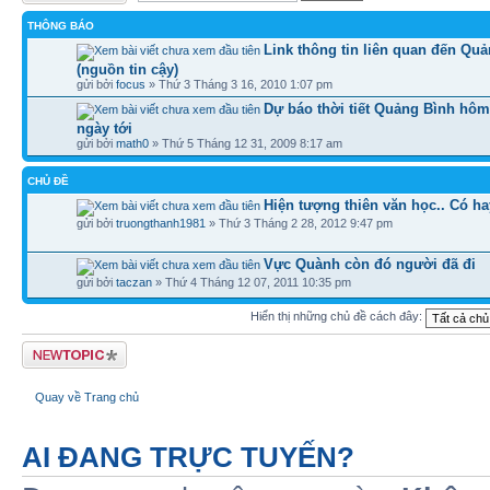
THÔNG BÁO
Link thông tin liên quan đến Qu
(nguồn tin cậy)
gửi bởi
focus
» Thứ 3 Tháng 3 16, 2010 1:07 pm
Dự báo thời tiết Quảng Bình hôm
ngày tới
gửi bởi
math0
» Thứ 5 Tháng 12 31, 2009 8:17 am
CHỦ ĐỀ
Hiện tượng thiên văn học.. Có h
gửi bởi
truongthanh1981
» Thứ 3 Tháng 2 28, 2012 9:47 pm
Vực Quành còn đó người đã đi
gửi bởi
taczan
» Thứ 4 Tháng 12 07, 2011 10:35 pm
Hiển thị những chủ đề cách đây:
Tạo chủ đề mới
Quay về Trang chủ
AI ĐANG TRỰC TUYẾN?