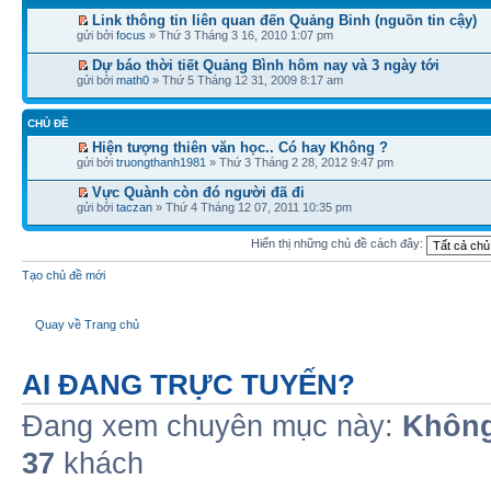
Link thông tin liên quan đến Quảng Binh (nguồn tin cậy)
gửi bởi
focus
» Thứ 3 Tháng 3 16, 2010 1:07 pm
Dự báo thời tiết Quảng Bình hôm nay và 3 ngày tới
gửi bởi
math0
» Thứ 5 Tháng 12 31, 2009 8:17 am
CHỦ ĐỀ
Hiện tượng thiên văn học.. Có hay Không ?
gửi bởi
truongthanh1981
» Thứ 3 Tháng 2 28, 2012 9:47 pm
Vực Quành còn đó người đã đi
gửi bởi
taczan
» Thứ 4 Tháng 12 07, 2011 10:35 pm
Hiển thị những chủ đề cách đây:
Tạo chủ đề mới
Quay về Trang chủ
AI ĐANG TRỰC TUYẾN?
Đang xem chuyên mục này:
Không
37
khách