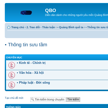
QBO
Diễn đàn dành cho những người yêu mến Quảng Bìn
Trang chủ
‹
2. Trao đổi - Thảo luận
‹
• Quảng Bình quê ta
‹
• Thông tin sưu 
• Thông tin sưu tầm
CHUYÊN MỤC
• Kinh tế - Chính trị
• Văn hóa - Xã hội
• Pháp luật - Đời sống
Tạo chủ đề mới
THÔNG BÁO