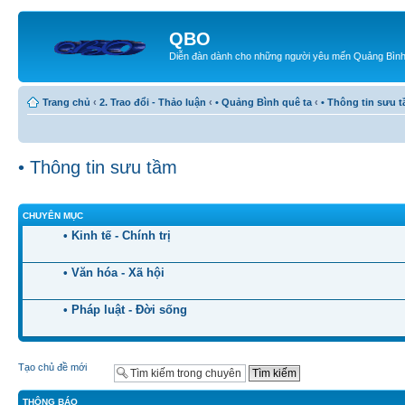
QBO
Diễn đàn dành cho những người yêu mến Quảng Bìn
Trang chủ
‹
2. Trao đổi - Thảo luận
‹
• Quảng Bình quê ta
‹
• Thông tin sưu 
• Thông tin sưu tầm
CHUYÊN MỤC
• Kinh tế - Chính trị
• Văn hóa - Xã hội
• Pháp luật - Đời sống
Tạo chủ đề mới
THÔNG BÁO