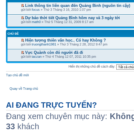
Link thông tin liên quan đến Quảng Binh (nguồn tin cậy)
gửi bởi
focus
» Thứ 3 Tháng 3 16, 2010 1:07 pm
Dự báo thời tiết Quảng Bình hôm nay và 3 ngày tới
gửi bởi
math0
» Thứ 5 Tháng 12 31, 2009 8:17 am
CHỦ ĐỀ
Hiện tượng thiên văn học.. Có hay Không ?
gửi bởi
truongthanh1981
» Thứ 3 Tháng 2 28, 2012 9:47 pm
Vực Quành còn đó người đã đi
gửi bởi
taczan
» Thứ 4 Tháng 12 07, 2011 10:35 pm
Hiển thị những chủ đề cách đây:
Tạo chủ đề mới
Quay về Trang chủ
AI ĐANG TRỰC TUYẾN?
Đang xem chuyên mục này:
Không
33
khách