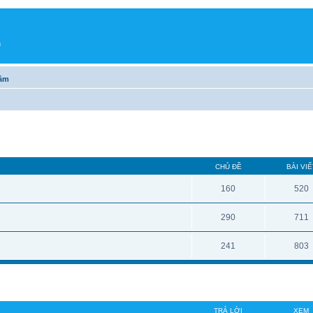
h
tầm
CHỦ ĐỀ
BÀI VIẾ
160
520
290
711
241
803
TRẢ LỜI
XEM