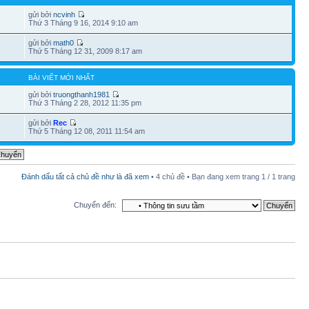
gửi bởi
ncvinh
1
Thứ 3 Tháng 9 16, 2014 9:10 am
gửi bởi
math0
Thứ 5 Tháng 12 31, 2009 8:17 am
BÀI VIẾT MỚI NHẤT
gửi bởi
truongthanh1981
Thứ 3 Tháng 2 28, 2012 11:35 pm
gửi bởi
Rec
Thứ 5 Tháng 12 08, 2011 11:54 am
Đánh dấu tất cả chủ đề như là đã xem
• 4 chủ đề • Bạn đang xem trang
1
/
1
trang
Chuyển đến: