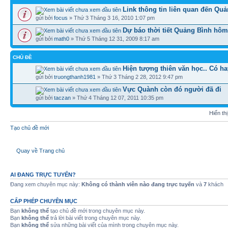
Link thông tin liên quan đến Quả
gửi bởi
focus
» Thứ 3 Tháng 3 16, 2010 1:07 pm
Dự báo thời tiết Quảng Bình hôm
gửi bởi
math0
» Thứ 5 Tháng 12 31, 2009 8:17 am
CHỦ ĐỀ
Hiện tượng thiên văn học.. Có h
gửi bởi
truongthanh1981
» Thứ 3 Tháng 2 28, 2012 9:47 pm
Vực Quành còn đó người đã đi
gửi bởi
taczan
» Thứ 4 Tháng 12 07, 2011 10:35 pm
Hiển th
Tạo chủ đề mới
Quay về Trang chủ
AI ĐANG TRỰC TUYẾN?
Đang xem chuyên mục này:
Không có thành viên nào đang trực tuyến
và
7
khách
CẤP PHÉP CHUYÊN MỤC
Bạn
không thể
tạo chủ đề mới trong chuyên mục này.
Bạn
không thể
trả lời bài viết trong chuyên mục này.
Bạn
không thể
sửa những bài viết của mình trong chuyên mục này.