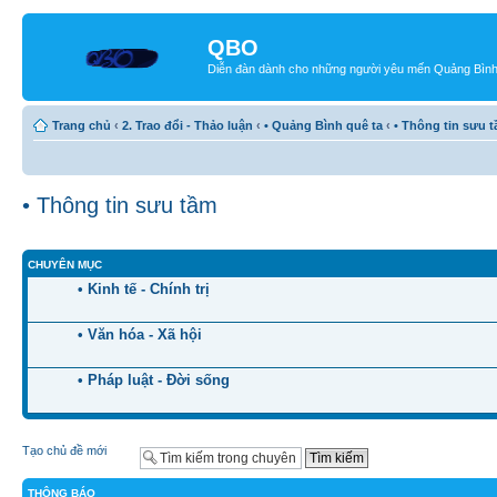
QBO
Diễn đàn dành cho những người yêu mến Quảng Bìn
Trang chủ
‹
2. Trao đổi - Thảo luận
‹
• Quảng Bình quê ta
‹
• Thông tin sưu 
• Thông tin sưu tầm
CHUYÊN MỤC
• Kinh tế - Chính trị
• Văn hóa - Xã hội
• Pháp luật - Đời sống
Tạo chủ đề mới
THÔNG BÁO