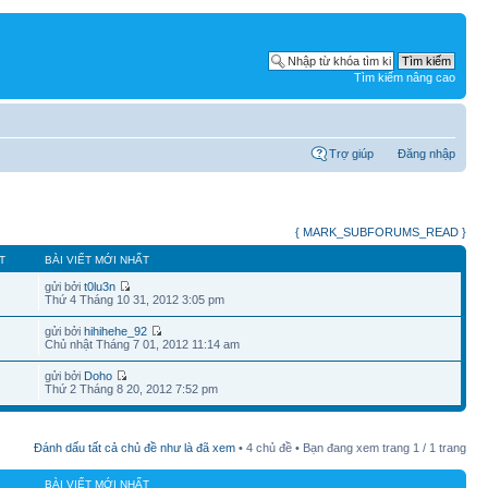
Tìm kiếm nâng cao
Trợ giúp
Đăng nhập
{ MARK_SUBFORUMS_READ }
T
BÀI VIẾT MỚI NHẤT
gửi bởi
t0lu3n
Thứ 4 Tháng 10 31, 2012 3:05 pm
gửi bởi
hihihehe_92
Chủ nhật Tháng 7 01, 2012 11:14 am
gửi bởi
Doho
Thứ 2 Tháng 8 20, 2012 7:52 pm
Đánh dấu tất cả chủ đề như là đã xem
• 4 chủ đề • Bạn đang xem trang
1
/
1
trang
BÀI VIẾT MỚI NHẤT