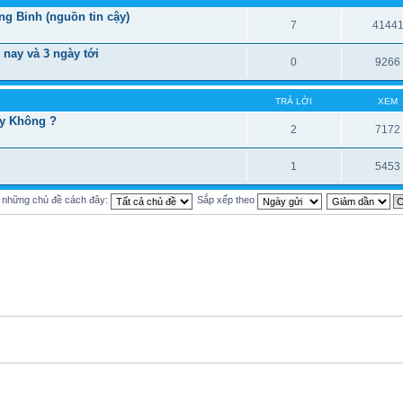
ng Binh (nguồn tin cậy)
7
4144
 nay và 3 ngày tới
0
9266
TRẢ LỜI
XEM
ay Không ?
2
7172
1
5453
ị những chủ đề cách đây:
Sắp xếp theo