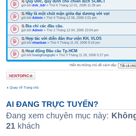
Quy ước, quy định cho chiến dịch SCMCT
gửi bởi
dvh_itdr
» Thứ 6 Tháng 12 01, 2006 11:39 am
Hãy là một chút mặn giữa đại dương vời vợi
gửi bởi
Admin
» Thứ 4 Tháng 12 06, 2006 2:01 pm
Địa chỉ các đầu cầu.
gửi bởi
Admin
» Thứ 2 Tháng 12 04, 2006 10:04 pm
Hợp tác với diễn đàn thư viện KH, VLOS
gửi bởi
nhanban
» Thứ 4 Tháng 11 29, 2006 9:16 pm
Hoạt động Đầu cầu Tp.HCM
gửi bởi
hoangtrungspkt
» Thứ 3 Tháng 11 28, 2006 5:27 pm
Hiển thị những chủ đề cách đây:
Tạo chủ đề mới
Quay về Trang chủ
AI ĐANG TRỰC TUYẾN?
Đang xem chuyên mục này:
Không
21
khách