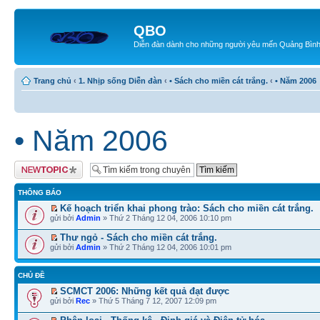
QBO
Diễn đàn dành cho những người yêu mến Quảng Bìn
Trang chủ
‹
1. Nhịp sống Diễn đàn
‹
• Sách cho miền cát trắng.
‹
• Năm 2006
• Năm 2006
Tạo chủ đề mới
THÔNG BÁO
Kế hoạch triển khai phong trào: Sách cho miền cát trắng.
gửi bởi
Admin
» Thứ 2 Tháng 12 04, 2006 10:10 pm
Thư ngỏ - Sách cho miền cát trắng.
gửi bởi
Admin
» Thứ 2 Tháng 12 04, 2006 10:01 pm
CHỦ ĐỀ
SCMCT 2006: Những kết quả đạt được
gửi bởi
Rec
» Thứ 5 Tháng 7 12, 2007 12:09 pm