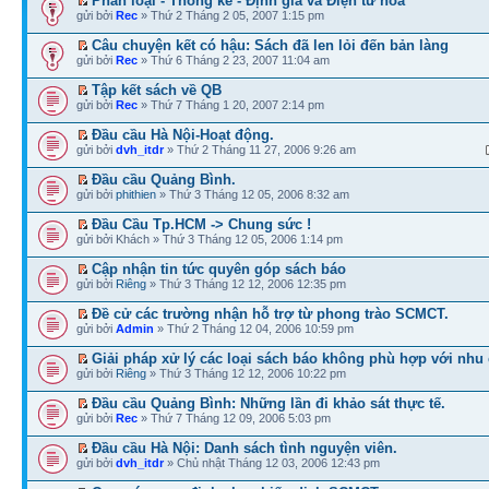
Phân loại - Thống kê - Định giá và Điện tử hóa
gửi bởi
Rec
» Thứ 2 Tháng 2 05, 2007 1:15 pm
Câu chuyện kết có hậu: Sách đã len lỏi đến bản làng
gửi bởi
Rec
» Thứ 6 Tháng 2 23, 2007 11:04 am
Tập kết sách về QB
gửi bởi
Rec
» Thứ 7 Tháng 1 20, 2007 2:14 pm
Đầu cầu Hà Nội-Hoạt động.
gửi bởi
dvh_itdr
» Thứ 2 Tháng 11 27, 2006 9:26 am
Đầu cầu Quảng Bình.
gửi bởi
phithien
» Thứ 3 Tháng 12 05, 2006 8:32 am
Đầu Cầu Tp.HCM -> Chung sức !
gửi bởi Khách » Thứ 3 Tháng 12 05, 2006 1:14 pm
Cập nhận tin tức quyên góp sách báo
gửi bởi
Riêng
» Thứ 3 Tháng 12 12, 2006 12:35 pm
Đề cử các trường nhận hỗ trợ từ phong trào SCMCT.
gửi bởi
Admin
» Thứ 2 Tháng 12 04, 2006 10:59 pm
Giải pháp xử lý các loại sách báo không phù hợp với nhu
gửi bởi
Riêng
» Thứ 3 Tháng 12 12, 2006 10:22 pm
Đầu cầu Quảng Bình: Những lần đi khảo sát thực tế.
gửi bởi
Rec
» Thứ 7 Tháng 12 09, 2006 5:03 pm
Đầu cầu Hà Nội: Danh sách tình nguyện viên.
gửi bởi
dvh_itdr
» Chủ nhật Tháng 12 03, 2006 12:43 pm