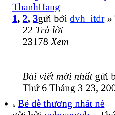
ThanhHang
1
,
2
,
3
gửi bởi
dvh_itdr
» 
22
Trả lời
23178
Xem
Bài viết mới nhất
gửi 
Thứ 6 Tháng 3 23, 20
Bé dễ thương nhất nè
gửi bởi
vvhoangqb
» Thứ