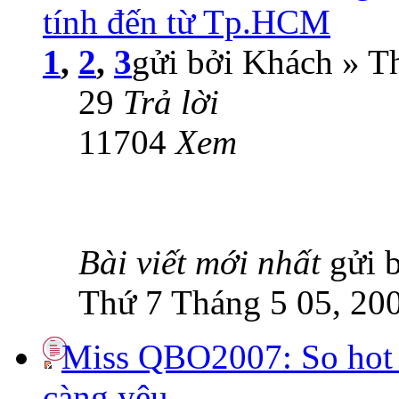
tính đến từ Tp.HCM
1
,
2
,
3
gửi bởi Khách » T
29
Trả lời
11704
Xem
Bài viết mới nhất
gửi 
Thứ 7 Tháng 5 05, 20
Miss QBO2007: So hot 
càng yêu