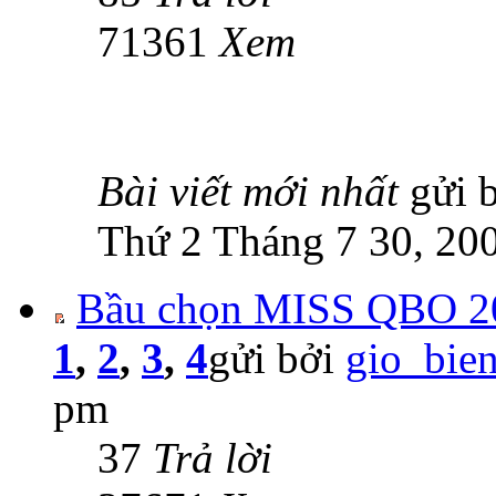
71361
Xem
Bài viết mới nhất
gửi 
Thứ 2 Tháng 7 30, 20
Bầu chọn MISS QBO 200
1
,
2
,
3
,
4
gửi bởi
gio_bie
pm
37
Trả lời