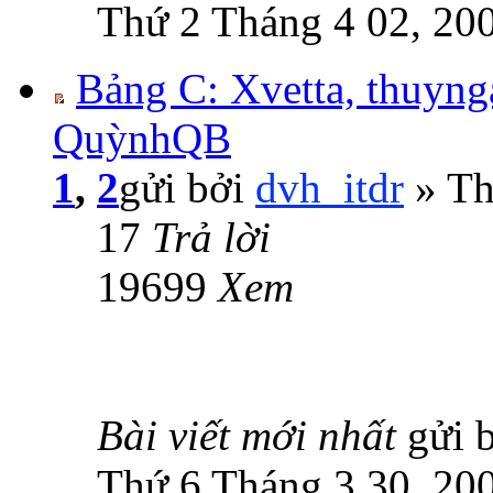
Thứ 2 Tháng 4 02, 20
Bảng C: Xvetta, thuyng
QuỳnhQB
1
,
2
gửi bởi
dvh_itdr
» Th
17
Trả lời
19699
Xem
Bài viết mới nhất
gửi 
Thứ 6 Tháng 3 30, 20