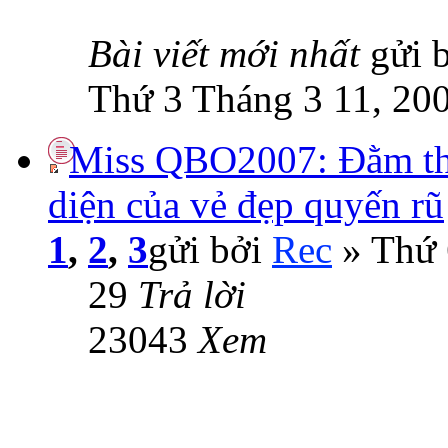
Bài viết mới nhất
gửi 
Thứ 3 Tháng 3 11, 20
Miss QBO2007: Đằm th
diện của vẻ đẹp quyến rũ
1
,
2
,
3
gửi bởi
Rec
» Thứ 
29
Trả lời
23043
Xem