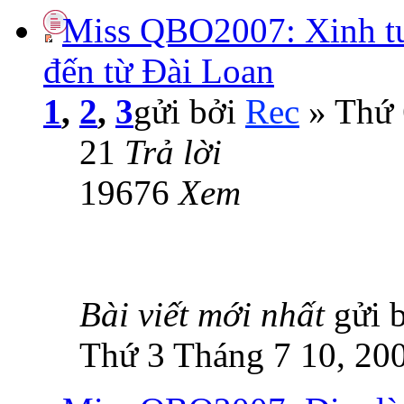
Miss QBO2007: Xinh tươ
đến từ Đài Loan
1
,
2
,
3
gửi bởi
Rec
» Thứ 
21
Trả lời
19676
Xem
Bài viết mới nhất
gửi 
Thứ 3 Tháng 7 10, 20