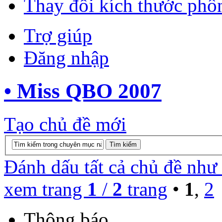
Thay đổi kích thước phô
Trợ giúp
Đăng nhập
• Miss QBO 2007
Tạo chủ đề mới
Đánh dấu tất cả chủ đề như
xem trang
1
/
2
trang
•
1
,
2
Thông báo