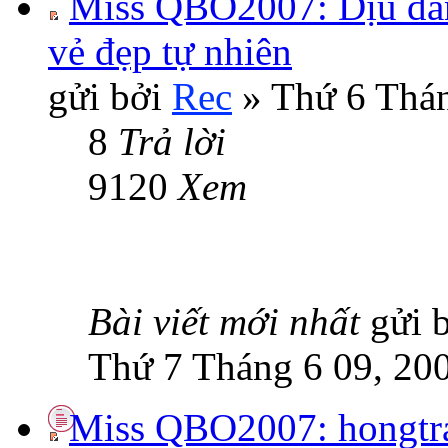
Miss QBO2007: Dịu dàn
vẻ đẹp tự nhiên
gửi bởi
Rec
» Thứ 6 Thán
8
Trả lời
9120
Xem
Bài viết mới nhất
gửi 
Thứ 7 Tháng 6 09, 20
Miss QBO2007: hongtran