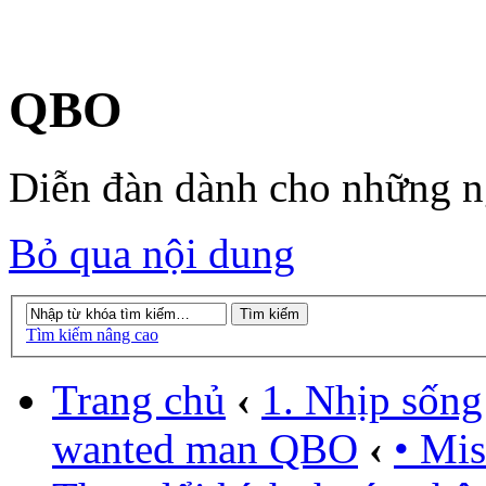
QBO
Diễn đàn dành cho những 
Bỏ qua nội dung
Tìm kiếm nâng cao
Trang chủ
‹
1. Nhịp sống
wanted man QBO
‹
• Mi