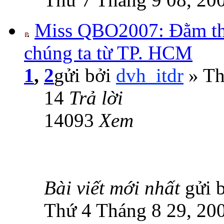
Miss QBO2007: Đằm th
chúng ta từ TP. HCM
1
,
2
gửi bởi
dvh_itdr
» Th
14
Trả lời
14093
Xem
Bài viết mới nhất
gửi 
Thứ 4 Tháng 8 29, 20