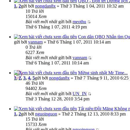
QBO - Đón tết Dương lịch 
1
,
2
gửi bởi
nongdan8x
» Thứ 3 Tháng 1 04, 2011 10:32 am
10
Trả lời
15014
Xem
Bài viết mới nhất
gửi bởi
meothu
Thứ 6 Tháng 1 07, 2011 4:19 pm
Con dân QBO Nhắn tìm Quản
gửi bởi
vannam
» Thứ 6 Tháng 1 07, 2011 10:14 am
0
Trả lời
6227
Xem
Bài viết mới nhất
gửi bởi
vannam
Thứ 6 Tháng 1 07, 2011 10:14 am
Mừng sinh nhật Mr Time...
1
,
2
,
3
,
4
,
5
gửi bởi
nongdan8x
» Thứ 7 Tháng 9 11, 2010 6:25
46
Trả lời
94402
Xem
Bài viết mới nhất
gửi bởi
UN_IN
Thứ 3 Tháng 12 28, 2010 3:54 pm
Tất niên:Đồi Măng Không n
1
,
2
gửi bởi
nguoinguon
» Thứ 2 Tháng 12 13, 2010 8:33 pm
15
Trả lời
15733
Xem
Bài viết mới nhất
gửi bởi
nguoinguon