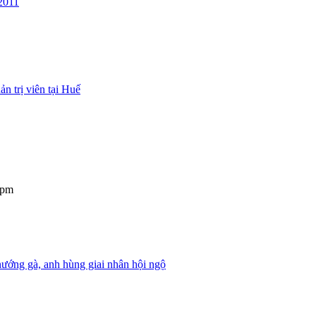
2011
 trị viên tại Huế
 pm
ướng gà, anh hùng giai nhân hội ngộ