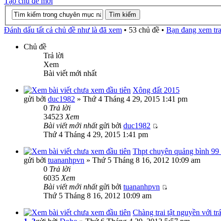
Tạo chủ đề mới
Đánh dấu tất cả chủ đề như là đã xem
• 53 chủ đề •
Bạn đang xem tr
Chủ đề
Trả lời
Xem
Bài viết mới nhất
Xông đất 2015
gửi bởi
duc1982
» Thứ 4 Tháng 4 29, 2015 1:41 pm
0
Trả lời
34523
Xem
Bài viết mới nhất
gửi bởi
duc1982
Thứ 4 Tháng 4 29, 2015 1:41 pm
Thpt chuyên quảng bình 99
gửi bởi
tuananhpvn
» Thứ 5 Tháng 8 16, 2012 10:09 am
0
Trả lời
6035
Xem
Bài viết mới nhất
gửi bởi
tuananhpvn
Thứ 5 Tháng 8 16, 2012 10:09 am
Chàng trai tật nguyền với tr