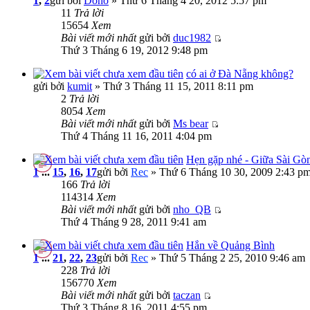
1
,
2
gửi bởi
Doho
» Thứ 6 Tháng 4 20, 2012 5:57 pm
11
Trả lời
15654
Xem
Bài viết mới nhất
gửi bởi
duc1982
Thứ 3 Tháng 6 19, 2012 9:48 pm
có ai ở Đà Nẵng không?
gửi bởi
kumit
» Thứ 3 Tháng 11 15, 2011 8:11 pm
2
Trả lời
8054
Xem
Bài viết mới nhất
gửi bởi
Ms bear
Thứ 4 Tháng 11 16, 2011 4:04 pm
Hẹn gặp nhé - Giữa Sài Gòn 
1
...
15
,
16
,
17
gửi bởi
Rec
» Thứ 6 Tháng 10 30, 2009 2:43 p
166
Trả lời
114314
Xem
Bài viết mới nhất
gửi bởi
nho_QB
Thứ 4 Tháng 9 28, 2011 9:41 am
Hắn về Quảng Bình
1
...
21
,
22
,
23
gửi bởi
Rec
» Thứ 5 Tháng 2 25, 2010 9:46 am
228
Trả lời
156770
Xem
Bài viết mới nhất
gửi bởi
taczan
Thứ 3 Tháng 8 16, 2011 4:55 pm