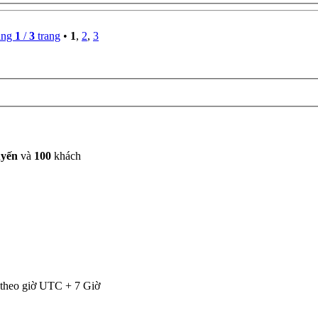
ang
1
/
3
trang
•
1
,
2
,
3
uyến
và
100
khách
 theo giờ UTC + 7 Giờ