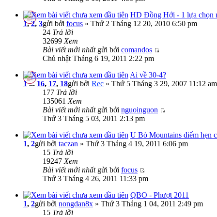
HD Đồng Hới - 1 lựa chọn 
1
,
2
,
3
gửi bởi
focus
» Thứ 2 Tháng 12 20, 2010 6:50 pm
24
Trả lời
32699
Xem
Bài viết mới nhất
gửi bởi
comandos
Chủ nhật Tháng 6 19, 2011 2:22 pm
Ai về 30-4?
1
...
16
,
17
,
18
gửi bởi
Rec
» Thứ 5 Tháng 3 29, 2007 11:12 am
177
Trả lời
135061
Xem
Bài viết mới nhất
gửi bởi
nguoinguon
Thứ 3 Tháng 5 03, 2011 2:13 pm
U Bò Mountains điểm hẹn c
1
,
2
gửi bởi
taczan
» Thứ 3 Tháng 4 19, 2011 6:06 pm
15
Trả lời
19247
Xem
Bài viết mới nhất
gửi bởi
focus
Thứ 3 Tháng 4 26, 2011 11:33 pm
QBO - Phượt 2011
1
,
2
gửi bởi
nongdan8x
» Thứ 3 Tháng 1 04, 2011 2:49 pm
15
Trả lời