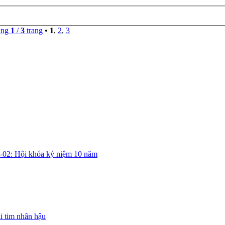
ang
1
/
3
trang
•
1
,
2
,
3
 -02: Hội khóa kỷ niệm 10 năm
ái tim nhân hậu