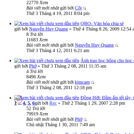
22770
Xem
Bài viết mới nhất
gửi bởi
Cột
Thứ 3 Tháng 4 19, 2011 8:04 pm
QBO- Văn hóa chia sẻ
gửi bởi
Nguyễn Huy Quang
» Thứ 4 Tháng 8 26, 2009 12:54 
8
Trả lời
11683
Xem
Bài viết mới nhất
gửi bởi
Nguyễn Huy Quang
Thứ 3 Tháng 4 12, 2011 6:21 am
Ảnh trao học bổng cho học
gửi bởi
Phở
» Thứ 3 Tháng 2 08, 2011 11:35 am
4
Trả lời
8496
Xem
Bài viết mới nhất
gửi bởi
kjmcam
Thứ 3 Tháng 2 08, 2011 12:18 pm
Đồng Hới: Đầm ấm tết tây, s
1
...
4
,
5
,
6
gửi bởi
Rec
» Thứ 2 Tháng 1 29, 2007 2:28 pm
52
Trả lời
79919
Xem
Bài viết mới nhất
gửi bởi
Phở
Chủ nhật Tháng 1 30, 2011 7:49 am