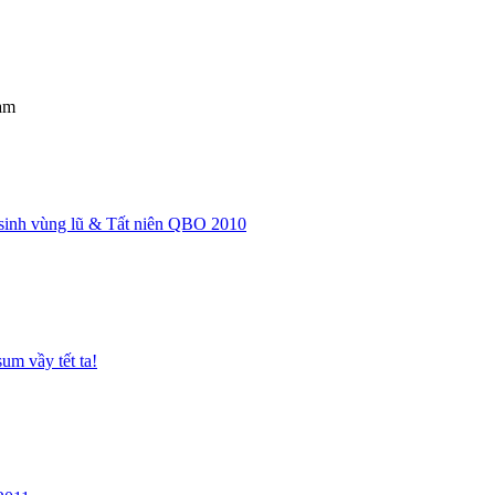
am
 sinh vùng lũ & Tất niên QBO 2010
um vầy tết ta!