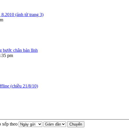
8.2010 (ảnh từ trang 3)
am
bước chân bản lĩnh
4:35 pm
fline (chiều 21/8/10)
p xếp theo