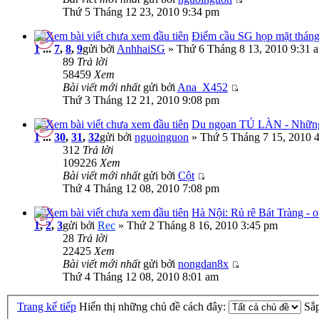
Thứ 5 Tháng 12 23, 2010 9:34 pm
Điểm cầu SG họp mặt tháng 
1
...
7
,
8
,
9
gửi bởi
AnhhaiSG
» Thứ 6 Tháng 8 13, 2010 9:31 
89
Trả lời
58459
Xem
Bài viết mới nhất
gửi bởi
Ana_X452
Thứ 3 Tháng 12 21, 2010 9:08 pm
Du ngoạn TÚ LÀN - Những 
1
...
30
,
31
,
32
gửi bởi
nguoinguon
» Thứ 5 Tháng 7 15, 2010 
312
Trả lời
109226
Xem
Bài viết mới nhất
gửi bởi
Cột
Thứ 4 Tháng 12 08, 2010 7:08 pm
Hà Nội: Rủ rê Bát Tràng - of
1
,
2
,
3
gửi bởi
Rec
» Thứ 2 Tháng 8 16, 2010 3:45 pm
28
Trả lời
22425
Xem
Bài viết mới nhất
gửi bởi
nongdan8x
Thứ 4 Tháng 12 08, 2010 8:01 am
Trang kế tiếp
Hiển thị những chủ đề cách đây:
Sắ