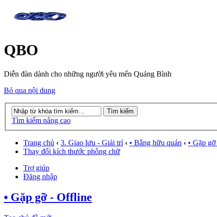
QBO
Diễn đàn dành cho những người yêu mến Quảng Bình
Bỏ qua nội dung
Tìm kiếm nâng cao
Trang chủ
‹
3. Giao lưu - Giải trí
‹
• Bằng hữu quán
‹
• Gặp gỡ 
Thay đổi kích thước phông chữ
Trợ giúp
Đăng nhập
• Gặp gỡ - Offline