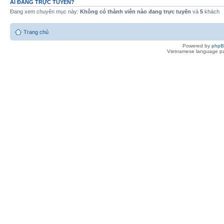
AI ĐANG TRỰC TUYẾN?
Đang xem chuyên mục này:
Không có thành viên nào đang trực tuyến
và
5
khách
Trang chủ
Powered by
php
Vietnamese language pa