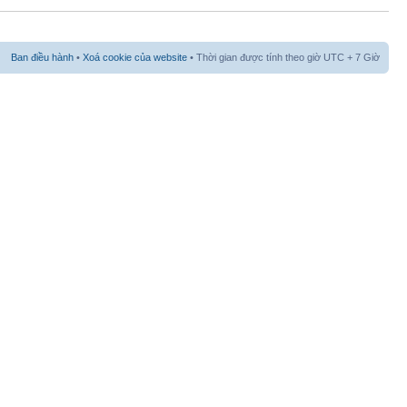
Ban điều hành
•
Xoá cookie của website
• Thời gian được tính theo giờ UTC + 7 Giờ