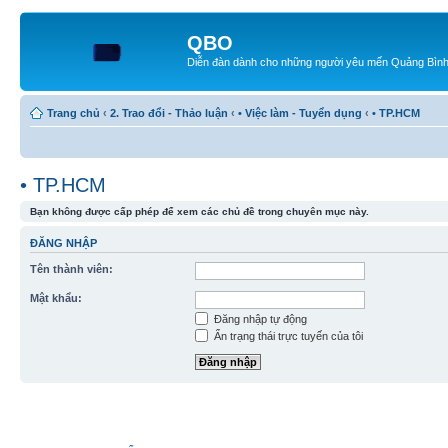
QBO
Diễn đàn dành cho những người yêu mến Quảng Bìn
Trang chủ
‹
2. Trao đổi - Thảo luận
‹
• Việc làm - Tuyển dụng
‹
• TP.HCM
• TP.HCM
Bạn không được cấp phép để xem các chủ đề trong chuyên mục này.
ĐĂNG NHẬP
Tên thành viên:
Mật khẩu:
Đăng nhập tự động
Ẩn trạng thái trực tuyến của tôi