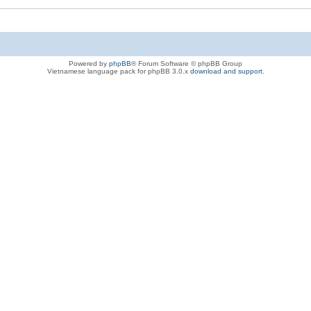
Powered by
phpBB
® Forum Software © phpBB Group
Vietnamese language pack for phpBB 3.0.x
download and support
.