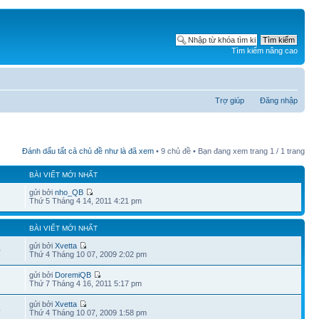
Tìm kiếm nâng cao
Trợ giúp
Đăng nhập
Đánh dấu tất cả chủ đề như là đã xem
• 9 chủ đề • Bạn đang xem trang
1
/
1
trang
BÀI VIẾT MỚI NHẤT
gửi bởi
nho_QB
7
Thứ 5 Tháng 4 14, 2011 4:21 pm
BÀI VIẾT MỚI NHẤT
gửi bởi
Xvetta
0
Thứ 4 Tháng 10 07, 2009 2:02 pm
gửi bởi
DoremiQB
Thứ 7 Tháng 4 16, 2011 5:17 pm
gửi bởi
Xvetta
4
Thứ 4 Tháng 10 07, 2009 1:58 pm