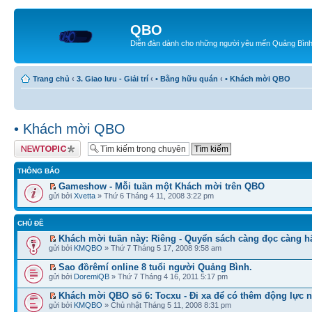
QBO
Diễn đàn dành cho những người yêu mến Quảng Bìn
Trang chủ
‹
3. Giao lưu - Giải trí
‹
• Bằng hữu quán
‹
• Khách mời QBO
• Khách mời QBO
Tạo chủ đề mới
THÔNG BÁO
Gameshow - Mỗi tuần một Khách mời trên QBO
gửi bởi
Xvetta
» Thứ 6 Tháng 4 11, 2008 3:22 pm
CHỦ ĐỀ
Khách mời tuần này: Riêng - Quyển sách càng đọc càng h
gửi bởi
KMQBO
» Thứ 7 Tháng 5 17, 2008 9:58 am
Sao đồrêmí online 8 tuổi người Quảng Bình.
gửi bởi
DoremiQB
» Thứ 7 Tháng 4 16, 2011 5:17 pm
Khách mời QBO số 6: Tocxu - Đi xa để có thêm động lực 
gửi bởi
KMQBO
» Chủ nhật Tháng 5 11, 2008 8:31 pm