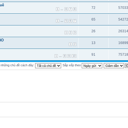
quê
72
5703
...
1
6
7
8
65
5427
...
1
5
6
7
26
2631
1
2
3
BO
13
1689
1
2
91
7571
...
1
8
9
10
ị những chủ đề cách đây:
Sắp xếp theo