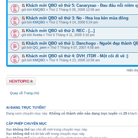
Khách mời QBO số thứ 5: Canaryxao - Đau đáu nỗi niềm 
gửi bởi
KMQBO
» Thứ 2 Tháng 5 05, 2008 12:06 am
Khách mời QBO số thứ 3: No - Hoa loa kèn mùa đông
gửi bởi
KMQBO
» Thứ 2 Tháng 4 14, 2008 5:24 pm
Khách mời QBO số thứ 2: REC - [...]
gửi bởi
Xvetta
» Thứ 6 Tháng 4 11, 2008 3:16 pm
Khách mời QBO số thứ 1: Danchogo - Người đẹp thành Q
gửi bởi
QG_pem
» Thứ 7 Tháng 4 07, 2007 4:58 am
Khách mời QBO số thứ 4: DVH_ITDR - Một cõi đi về :)
gửi bởi
KMQBO
» Thứ 4 Tháng 4 23, 2008 10:58 am
Hiển th
Tạo chủ đề mới
Quay về Trang chủ
AI ĐANG TRỰC TUYẾN?
Đang xem chuyên mục này:
Không có thành viên nào đang trực tuyến
và
29
khách
CẤP PHÉP CHUYÊN MỤC
Bạn
không thể
tạo chủ đề mới trong chuyên mục này.
Bạn
không thể
trả lời bài viết trong chuyên mục này.
Bạn
không thể
sửa những bài viết của mình trong chuyên mục này.