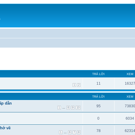
h
TRẢ LỜI
XEM
11
1632
1
2
TRẢ LỜI
XEM
ấp dẫn
95
7383
...
1
8
9
10
0
6034
nhớ về
78
6231
...
1
6
7
8