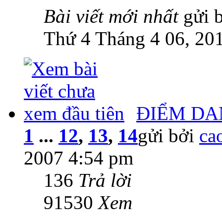
Bài viết mới nhất
gửi 
Thứ 4 Tháng 4 06, 20
ĐIỂM DA
1
...
12
,
13
,
14
gửi bởi
ca
2007 4:54 pm
136
Trả lời
91530
Xem