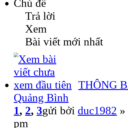
Chủ đề
Trả lời
Xem
Bài viết mới nhất
THÔNG BÁ
Quảng Bình
1
,
2
,
3
gửi bởi
duc1982
» 
pm