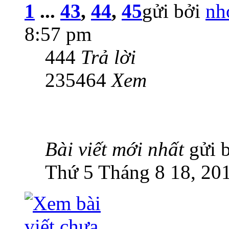
1
...
43
,
44
,
45
gửi bởi
nh
8:57 pm
444
Trả lời
235464
Xem
Bài viết mới nhất
gửi 
Thứ 5 Tháng 8 18, 20