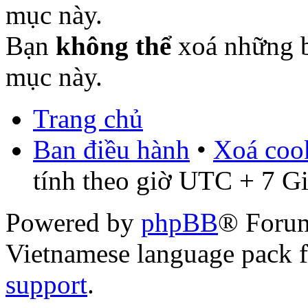
mục này.
Bạn
không thể
xoá những b
mục này.
Trang chủ
Ban điều hành
•
Xoá cook
tính theo giờ UTC + 7 G
Powered by
phpBB
® Foru
Vietnamese language pack 
support
.