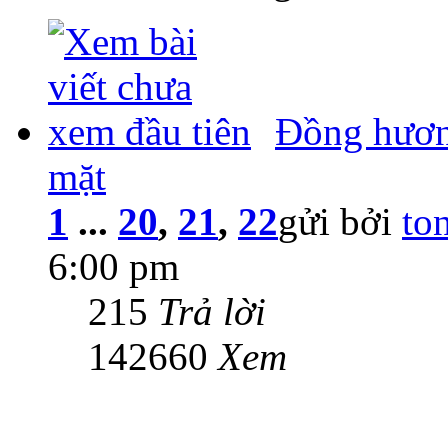
Đồng hươn
mặt
1
...
20
,
21
,
22
gửi bởi
to
6:00 pm
215
Trả lời
142660
Xem