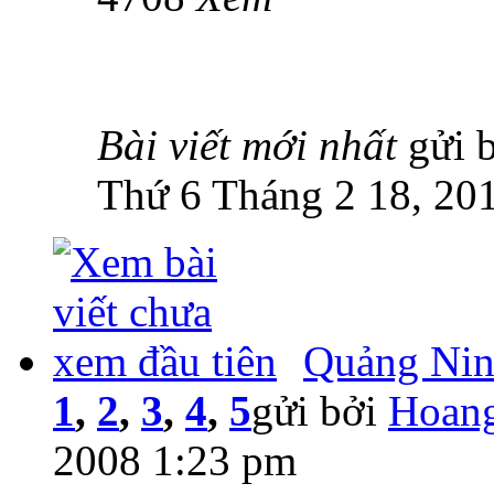
Bài viết mới nhất
gửi 
Thứ 6 Tháng 2 18, 20
Quảng Nin
1
,
2
,
3
,
4
,
5
gửi bởi
Hoang
2008 1:23 pm