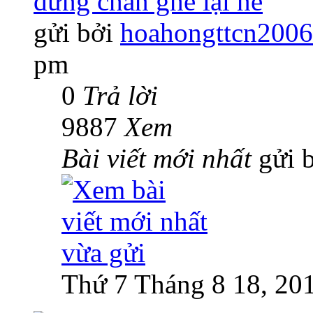
dừng chân ghé lại nè
gửi bởi
hoahongttcn2006
pm
0
Trả lời
9887
Xem
Bài viết mới nhất
gửi 
Thứ 7 Tháng 8 18, 20