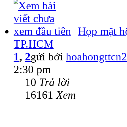
Họp mặt h
TP.HCM
1
,
2
gửi bởi
hoahongttcn
2:30 pm
10
Trả lời
16161
Xem