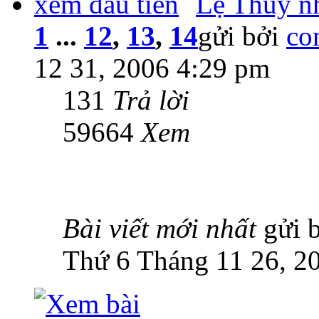
Lệ Thuỷ n
1
...
12
,
13
,
14
gửi bởi
co
12 31, 2006 4:29 pm
131
Trả lời
59664
Xem
Bài viết mới nhất
gửi 
Thứ 6 Tháng 11 26, 2