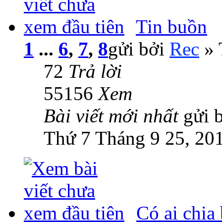
Tin buồn
1
...
6
,
7
,
8
gửi bởi
Rec
» 
72
Trả lời
55156
Xem
Bài viết mới nhất
gửi 
Thứ 7 Tháng 9 25, 20
Có ai chia