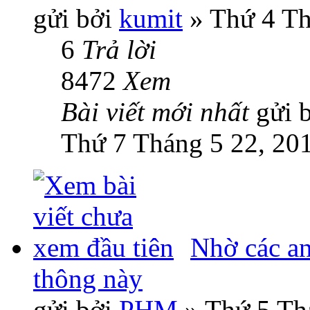
gửi bởi
kumit
» Thứ 4 Th
6
Trả lời
8472
Xem
Bài viết mới nhất
gửi 
Thứ 7 Tháng 5 22, 20
Nhờ các an
thông này
gửi bởi
PHM
» Thứ 5 Th