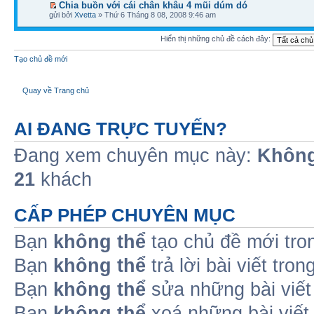
Chia buồn với cái chân khâu 4 mũi dúm dó
gửi bởi
Xvetta
» Thứ 6 Tháng 8 08, 2008 9:46 am
Hiển thị những chủ đề cách đây:
Tạo chủ đề mới
Quay về Trang chủ
AI ĐANG TRỰC TUYẾN?
Đang xem chuyên mục này:
Không
21
khách
CẤP PHÉP CHUYÊN MỤC
Bạn
không thể
tạo chủ đề mới tro
Bạn
không thể
trả lời bài viết tro
Bạn
không thể
sửa những bài viết
Bạn
không thể
xoá những bài viết