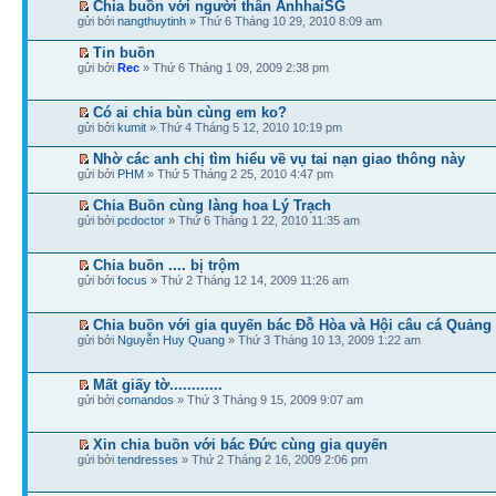
Chia buồn với người thân AnhhaiSG
gửi bởi
nangthuytinh
» Thứ 6 Tháng 10 29, 2010 8:09 am
Tin buồn
gửi bởi
Rec
» Thứ 6 Tháng 1 09, 2009 2:38 pm
Có ai chia bùn cùng em ko?
gửi bởi
kumit
» Thứ 4 Tháng 5 12, 2010 10:19 pm
Nhờ các anh chị tìm hiểu về vụ tai nạn giao thông này
gửi bởi
PHM
» Thứ 5 Tháng 2 25, 2010 4:47 pm
Chia Buồn cùng làng hoa Lý Trạch
gửi bởi
pcdoctor
» Thứ 6 Tháng 1 22, 2010 11:35 am
Chia buồn .... bị trộm
gửi bởi
focus
» Thứ 2 Tháng 12 14, 2009 11:26 am
Chia buồn với gia quyến bác Đỗ Hòa và Hội câu cá Quảng
gửi bởi
Nguyễn Huy Quang
» Thứ 3 Tháng 10 13, 2009 1:22 am
Mất giấy tờ............
gửi bởi
comandos
» Thứ 3 Tháng 9 15, 2009 9:07 am
Xin chia buồn với bác Đức cùng gia quyến
gửi bởi
tendresses
» Thứ 2 Tháng 2 16, 2009 2:06 pm