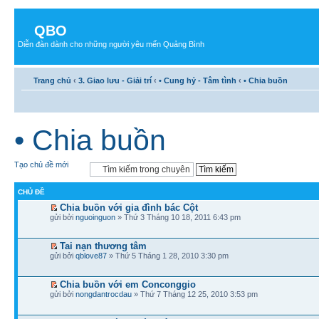
QBO
Diễn đàn dành cho những người yêu mến Quảng Bình
Trang chủ
‹
3. Giao lưu - Giải trí
‹
• Cung hỷ - Tâm tình
‹
• Chia buồn
• Chia buồn
Tạo chủ đề mới
CHỦ ĐỀ
Chia buồn với gia đình bác Cột
gửi bởi
nguoinguon
» Thứ 3 Tháng 10 18, 2011 6:43 pm
Tai nạn thương tâm
gửi bởi
qblove87
» Thứ 5 Tháng 1 28, 2010 3:30 pm
Chia buồn với em Conconggio
gửi bởi
nongdantrocdau
» Thứ 7 Tháng 12 25, 2010 3:53 pm