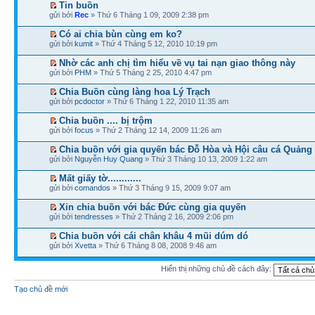
Tin buồn
gửi bởi
Rec
» Thứ 6 Tháng 1 09, 2009 2:38 pm
Có ai chia bùn cùng em ko?
gửi bởi
kumit
» Thứ 4 Tháng 5 12, 2010 10:19 pm
Nhờ các anh chị tìm hiểu về vụ tai nạn giao thông này
gửi bởi
PHM
» Thứ 5 Tháng 2 25, 2010 4:47 pm
Chia Buồn cùng làng hoa Lý Trạch
gửi bởi
pcdoctor
» Thứ 6 Tháng 1 22, 2010 11:35 am
Chia buồn .... bị trộm
gửi bởi
focus
» Thứ 2 Tháng 12 14, 2009 11:26 am
Chia buồn với gia quyến bác Đỗ Hòa và Hội câu cá Quảng
gửi bởi
Nguyễn Huy Quang
» Thứ 3 Tháng 10 13, 2009 1:22 am
Mất giấy tờ............
gửi bởi
comandos
» Thứ 3 Tháng 9 15, 2009 9:07 am
Xin chia buồn với bác Đức cùng gia quyến
gửi bởi
tendresses
» Thứ 2 Tháng 2 16, 2009 2:06 pm
Chia buồn với cái chân khâu 4 mũi dúm dó
gửi bởi
Xvetta
» Thứ 6 Tháng 8 08, 2008 9:46 am
Hiển thị những chủ đề cách đây:
Tạo chủ đề mới