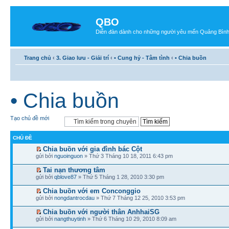
QBO
Diễn đàn dành cho những người yêu mến Quảng Bìn
Trang chủ
‹
3. Giao lưu - Giải trí
‹
• Cung hỷ - Tâm tình
‹
• Chia buồn
• Chia buồn
Tạo chủ đề mới
CHỦ ĐỀ
Chia buồn với gia đình bác Cột
gửi bởi
nguoinguon
» Thứ 3 Tháng 10 18, 2011 6:43 pm
Tai nạn thương tâm
gửi bởi
qblove87
» Thứ 5 Tháng 1 28, 2010 3:30 pm
Chia buồn với em Conconggio
gửi bởi
nongdantrocdau
» Thứ 7 Tháng 12 25, 2010 3:53 pm
Chia buồn với người thân AnhhaiSG
gửi bởi
nangthuytinh
» Thứ 6 Tháng 10 29, 2010 8:09 am