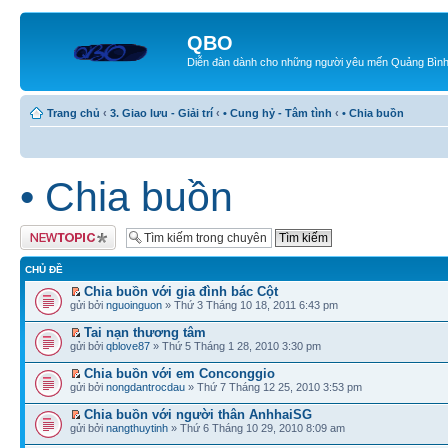
QBO
Diễn đàn dành cho những người yêu mến Quảng Bìn
Trang chủ
‹
3. Giao lưu - Giải trí
‹
• Cung hỷ - Tâm tình
‹
• Chia buồn
• Chia buồn
Tạo chủ đề mới
CHỦ ĐỀ
Chia buồn với gia đình bác Cột
gửi bởi
nguoinguon
» Thứ 3 Tháng 10 18, 2011 6:43 pm
Tai nạn thương tâm
gửi bởi
qblove87
» Thứ 5 Tháng 1 28, 2010 3:30 pm
Chia buồn với em Conconggio
gửi bởi
nongdantrocdau
» Thứ 7 Tháng 12 25, 2010 3:53 pm
Chia buồn với người thân AnhhaiSG
gửi bởi
nangthuytinh
» Thứ 6 Tháng 10 29, 2010 8:09 am