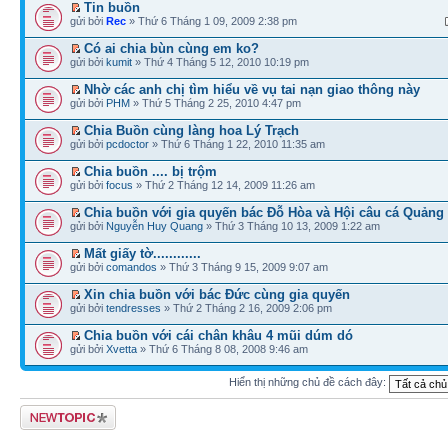
Tin buồn
gửi bởi
Rec
» Thứ 6 Tháng 1 09, 2009 2:38 pm
Có ai chia bùn cùng em ko?
gửi bởi
kumit
» Thứ 4 Tháng 5 12, 2010 10:19 pm
Nhờ các anh chị tìm hiểu về vụ tai nạn giao thông này
gửi bởi
PHM
» Thứ 5 Tháng 2 25, 2010 4:47 pm
Chia Buồn cùng làng hoa Lý Trạch
gửi bởi
pcdoctor
» Thứ 6 Tháng 1 22, 2010 11:35 am
Chia buồn .... bị trộm
gửi bởi
focus
» Thứ 2 Tháng 12 14, 2009 11:26 am
Chia buồn với gia quyến bác Đỗ Hòa và Hội câu cá Quảng
gửi bởi
Nguyễn Huy Quang
» Thứ 3 Tháng 10 13, 2009 1:22 am
Mất giấy tờ............
gửi bởi
comandos
» Thứ 3 Tháng 9 15, 2009 9:07 am
Xin chia buồn với bác Đức cùng gia quyến
gửi bởi
tendresses
» Thứ 2 Tháng 2 16, 2009 2:06 pm
Chia buồn với cái chân khâu 4 mũi dúm dó
gửi bởi
Xvetta
» Thứ 6 Tháng 8 08, 2008 9:46 am
Hiển thị những chủ đề cách đây:
Tạo chủ đề mới