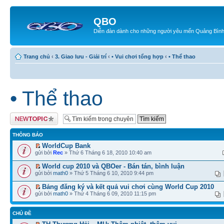
QBO
Diễn đàn dành cho những người yêu mến Quảng Bìn
Trang chủ
‹
3. Giao lưu - Giải trí
‹
• Vui chơi tổng hợp
‹
• Thể thao
• Thể thao
Tạo chủ đề mới
THÔNG BÁO
WorldCup Bank
gửi bởi
Rec
» Thứ 6 Tháng 6 18, 2010 10:40 am
World cup 2010 và QBOer - Bán tán, bình luận
gửi bởi
math0
» Thứ 5 Tháng 6 10, 2010 9:44 pm
Bảng đăng ký và kết quả vui chơi cùng World Cup 2010
gửi bởi
math0
» Thứ 4 Tháng 6 09, 2010 11:15 pm
CHỦ ĐỀ