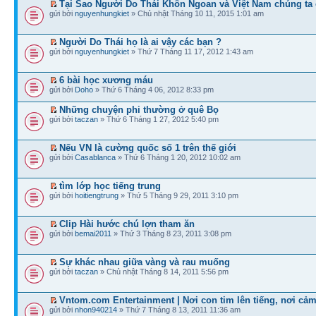
Tại Sao Người Do Thái Khôn Ngoan và Việt Nam chúng ta 
gửi bởi
nguyenhungkiet
» Chủ nhật Tháng 10 11, 2015 1:01 am
Người Do Thái họ là ai vậy các bạn ?
gửi bởi
nguyenhungkiet
» Thứ 7 Tháng 11 17, 2012 1:43 am
6 bài học xương máu
gửi bởi
Doho
» Thứ 6 Tháng 4 06, 2012 8:33 pm
Những chuyện phi thường ở quê Bọ
gửi bởi
taczan
» Thứ 6 Tháng 1 27, 2012 5:40 pm
Nếu VN là cường quốc số 1 trên thế giới
gửi bởi
Casablanca
» Thứ 6 Tháng 1 20, 2012 10:02 am
tìm lớp học tiếng trung
gửi bởi
hoitiengtrung
» Thứ 5 Tháng 9 29, 2011 3:10 pm
Clip Hài hước chú lợn tham ăn
gửi bởi
bemai2011
» Thứ 3 Tháng 8 23, 2011 3:08 pm
Sự khác nhau giữa vàng và rau muống
gửi bởi
taczan
» Chủ nhật Tháng 8 14, 2011 5:56 pm
Vntom.com Entertainment | Nơi con tim lên tiếng, nơi cả
gửi bởi
nhon940214
» Thứ 7 Tháng 8 13, 2011 11:36 am