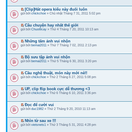
[Clip]Hát opera kiểu này đuối luôn
gửi bởi
chickchoe
» Chủ nhật Tháng 7 31, 2011 5:02 pm
Câu chuyện hay nhất thế giới
gửi bởi
Chuoi9cay
» Thứ 4 Tháng 7 20, 2011 10:13 am
Những tấm ảnh vui nhộn
gửi bởi
bemai2011
» Thứ 7 Tháng 7 02, 2011 2:13 pm
Bộ sưu tập ảnh vui nhộn
gửi bởi
bemai2011
» Thứ 5 Tháng 6 30, 2011 3:20 pm
Cầu nghệ thuật, món này mới nè!!
gửi bởi
chickchoe
» Thứ 2 Tháng 6 27, 2011 5:08 pm
UP, clip flip book cực dễ thương <3
gửi bởi
chickchoe
» Thứ 6 Tháng 6 10, 2011 3:36 pm
Đọc để cười vui
gửi bởi
duc1982
» Thứ 2 Tháng 9 20, 2010 11:13 am
Nhìn từ sau xe !!!
gửi bởi
vietsnets1
» Thứ 3 Tháng 5 31, 2011 4:28 pm