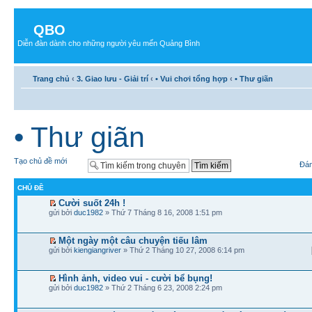
QBO
Diễn đàn dành cho những người yêu mến Quảng Bình
Trang chủ
‹
3. Giao lưu - Giải trí
‹
• Vui chơi tổng hợp
‹
• Thư giãn
• Thư giãn
Tạo chủ đề mới
Đán
CHỦ ĐỀ
Cười suốt 24h !
gửi bởi
duc1982
» Thứ 7 Tháng 8 16, 2008 1:51 pm
Một ngày một câu chuyện tiếu lâm
gửi bởi
kiengiangriver
» Thứ 2 Tháng 10 27, 2008 6:14 pm
Hình ảnh, video vui - cười bể bụng!
gửi bởi
duc1982
» Thứ 2 Tháng 6 23, 2008 2:24 pm