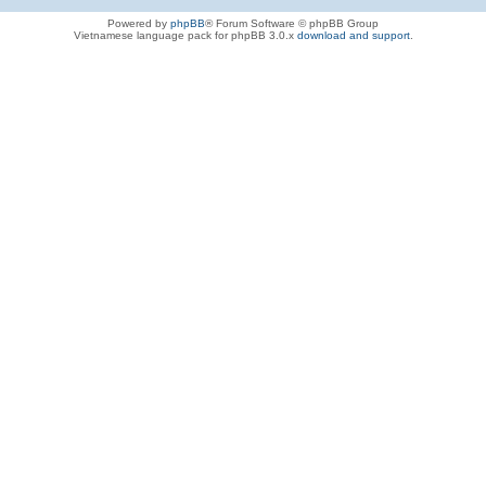
Powered by
phpBB
® Forum Software © phpBB Group
Vietnamese language pack for phpBB 3.0.x
download and support
.