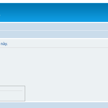
h
 này.