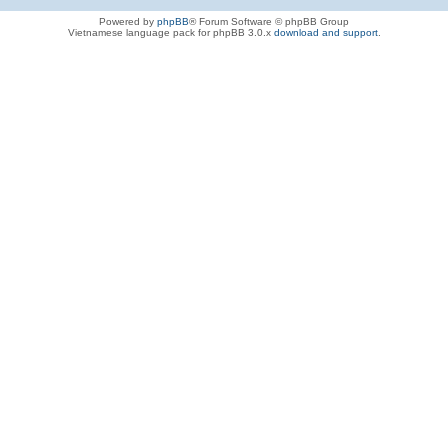
Powered by
phpBB
® Forum Software © phpBB Group
Vietnamese language pack for phpBB 3.0.x
download and support
.