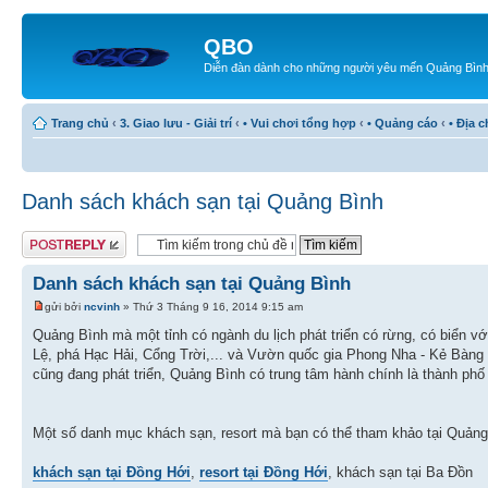
QBO
Diễn đàn dành cho những người yêu mến Quảng Bìn
Trang chủ
‹
3. Giao lưu - Giải trí
‹
• Vui chơi tổng hợp
‹
• Quảng cáo
‹
• Địa 
Danh sách khách sạn tại Quảng Bình
Gửi bài trả lời
Danh sách khách sạn tại Quảng Bình
gửi bởi
ncvinh
» Thứ 3 Tháng 9 16, 2014 9:15 am
Quảng Bình mà một tỉnh có ngành du lịch phát triển có rừng, có biển vớ
Lệ, phá Hạc Hải, Cổng Trời,... và Vườn quốc gia Phong Nha - Kẻ Bàng 
cũng đang phát triển, Quảng Bình có trung tâm hành chính là thành phố 
Một số danh mục khách sạn, resort mà bạn có thể tham khảo tại Quảng
khách sạn tại Đồng Hới
,
resort tại Đồng Hới
, khách sạn tại Ba Đồn