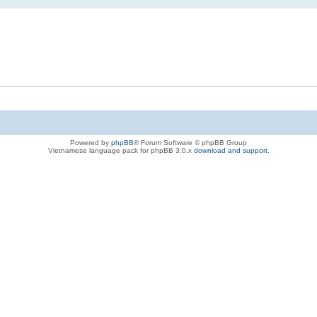
Powered by
phpBB
® Forum Software © phpBB Group
Vietnamese language pack for phpBB 3.0.x
download and support
.