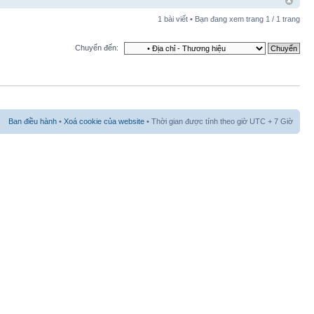
1 bài viết • Bạn đang xem trang
1
/
1
trang
Chuyển đến:
Ban điều hành
•
Xoá cookie của website
• Thời gian được tính theo giờ UTC + 7 Giờ