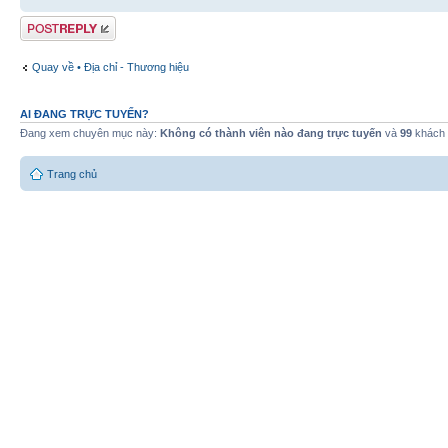
Gửi bài trả lời
Quay về • Địa chỉ - Thương hiệu
AI ĐANG TRỰC TUYẾN?
Đang xem chuyên mục này:
Không có thành viên nào đang trực tuyến
và
99
khách
Trang chủ